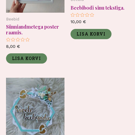
Beebibodi sinu tekstiga.
Beebid
Hinnanguga
10,00
€
0
Sünniandmetega poster
/
raamis.
5
LISA KORVI
Hinnanguga
8,00
€
0
/
5
LISA KORVI