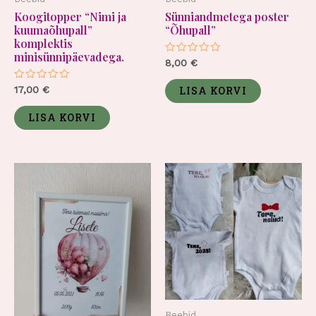
Koogitopper “Nimi ja
Sünniandmetega poster
kuumaõhupall”
“Õhupall”
komplektis
minisünnipäevadega.
Hinnanguga
8,00
€
0
/
Hinnanguga
5
17,00
€
LISA KORVI
0
/
5
LISA KORVI
Beebid