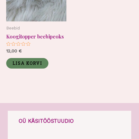
Beebid
Koogitopper beebipeoks
Hinnanguga
12,00
€
0
/
5
LISA KORVI
OÜ KÄSITÖÖSTUUDIO