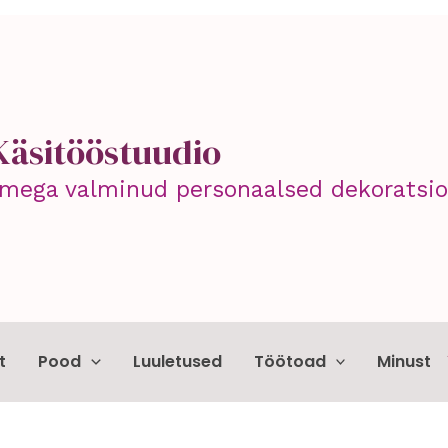
Käsitööstuudio
mega valminud personaalsed dekoratsioo
t
Pood
Luuletused
Töötoad
Minust