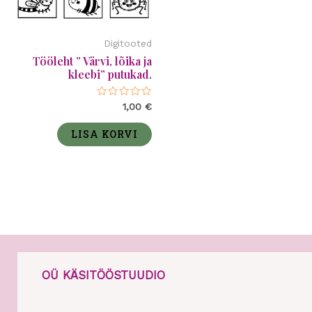
Digitooted
Tööleht ” Värvi, lõika ja
kleebi” putukad.
Hinnanguga
1,00
€
0
/
5
LISA KORVI
OÜ KÄSITÖÖSTUUDIO