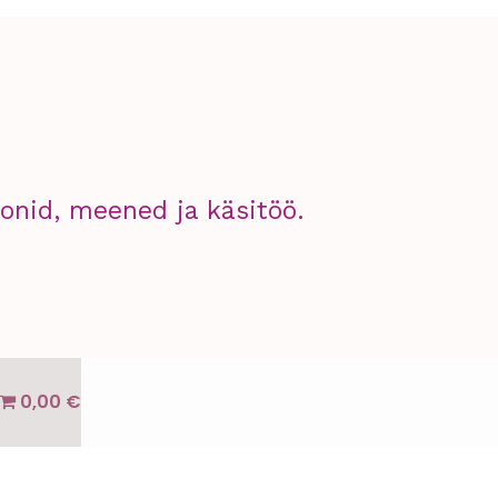
nid, meened ja käsitöö.
0,00 €