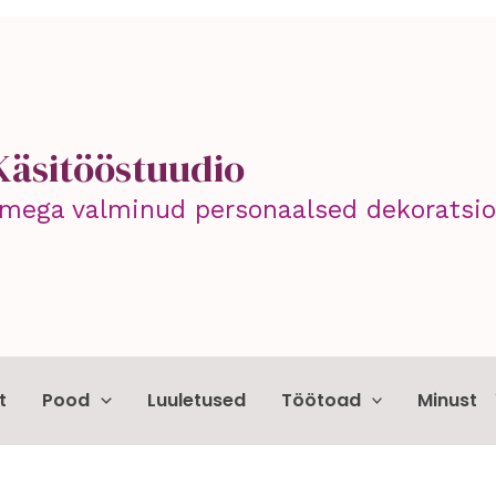
Käsitööstuudio
mega valminud personaalsed dekoratsioo
t
Pood
Luuletused
Töötoad
Minust