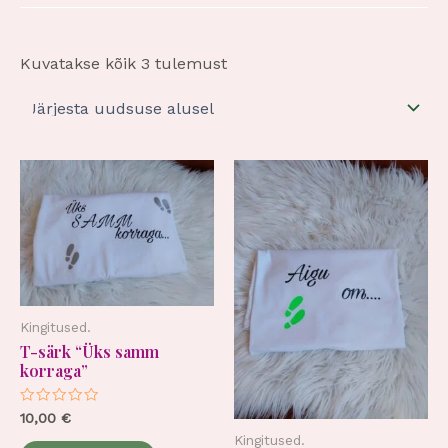
Kuvatakse kõik 3 tulemust
Kingitused.
T-särk “Üks samm
korraga”
Hinnanguga
10,00
€
0
Kingitused.
/