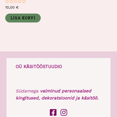
Hinnanguga
10,00
€
0
/
5
LISA KORVI
OÜ KÄSITÖÖSTUUDIO
Südamega
valminud personaalsed
kingitused, dekoratsioonid ja käsitöö.