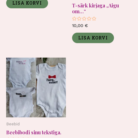
5
LISA KORVI
T-särk kirjaga „Aigu
om…“
Hinnanguga
10,00
€
0
/
5
LISA KORVI
Beebid
Beebibodi sinu tekstiga.