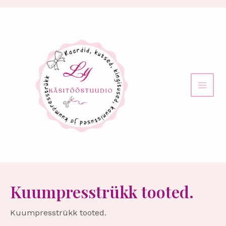
Sorditud
Skip
uusimate
MAI
to
järgi
content
MEN
Kuumpresstrükk tooted.
Kuumpresstrükk tooted.