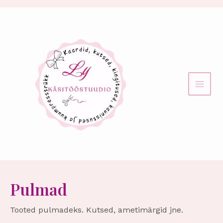
Skip
MAI
to
content
MEN
Pulmad
Tooted pulmadeks. Kutsed, ametimärgid jne.