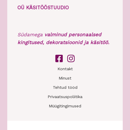
OÜ KÄSITÖÖSTUUDIO
Südamega
valminud personaalsed
kingitused, dekoratsioonid ja käsitöö.
Kontakt
Minust
Tehtud tööd
Privaatsuspoliitika
Müügitingimused