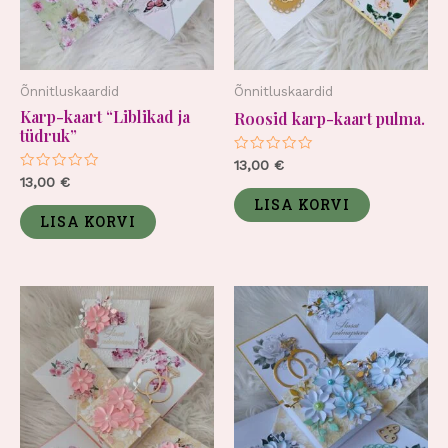
Õnnitluskaardid
Õnnitluskaardid
Karp-kaart “Liblikad ja
Roosid karp-kaart pulma.
tüdruk”
Hinnanguga
13,00
€
0
Hinnanguga
13,00
€
/
0
5
LISA KORVI
/
5
LISA KORVI