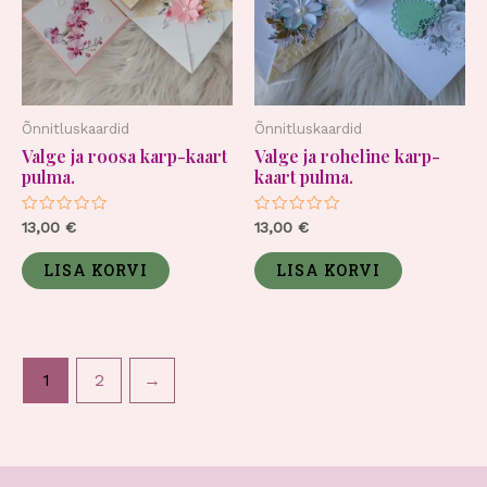
Õnnitluskaardid
Õnnitluskaardid
Valge ja roosa karp-kaart
Valge ja roheline karp-
pulma.
kaart pulma.
Hinnanguga
Hinnanguga
13,00
€
13,00
€
0
0
/
/
5
5
LISA KORVI
LISA KORVI
1
2
→