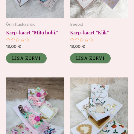
Õnnitluskaardid
Beebid
Karp-kaart “Mitu hobi.”
Karp-kaart “Kiik”
Hinnanguga
Hinnanguga
13,00
€
13,00
€
0
0
/
/
5
5
LISA KORVI
LISA KORVI