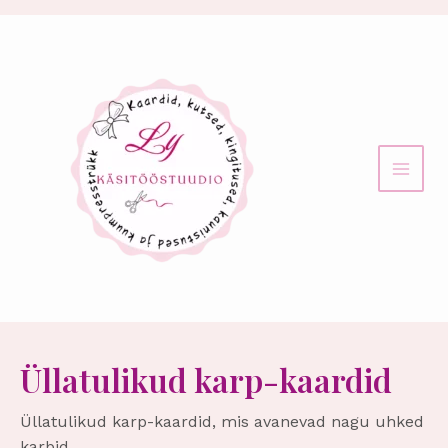
Sorditud
Skip
uusimate
MAI
to
järgi
content
MEN
Üllatulikud karp-kaardid
Üllatulikud karp-kaardid, mis avanevad nagu uhked
karbid.