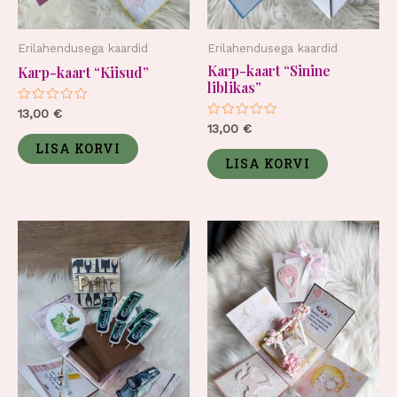
Erilahendusega kaardid
Erilahendusega kaardid
Karp-kaart “Sinine
Karp-kaart “Kiisud”
liblikas”
Hinnanguga
13,00
€
0
Hinnanguga
13,00
€
/
0
5
LISA KORVI
/
5
LISA KORVI