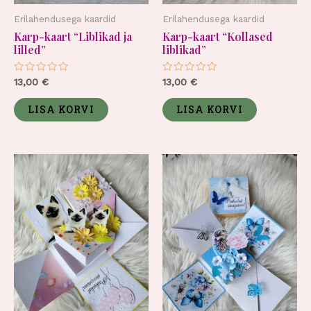
Erilahendusega kaardid
Erilahendusega kaardid
Karp-kaart “Liblikad ja
Karp-kaart “Kollased
lilled”
liblikad”
Hinnanguga
Hinnanguga
13,00
€
13,00
€
0
0
/
/
5
5
LISA KORVI
LISA KORVI