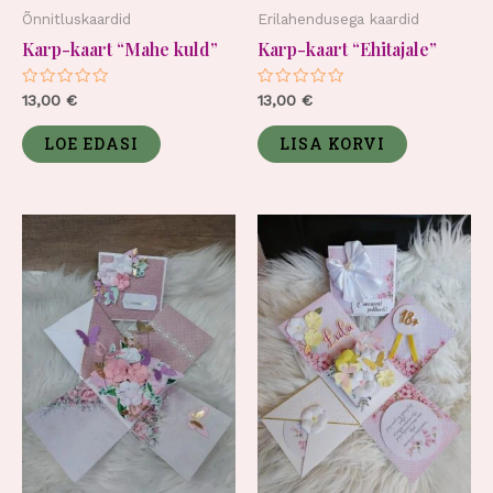
Õnnitluskaardid
Erilahendusega kaardid
Karp-kaart “Mahe kuld”
Karp-kaart “Ehitajale”
Hinnanguga
Hinnanguga
13,00
€
13,00
€
0
0
/
/
5
5
LOE EDASI
LISA KORVI