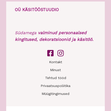
OÜ KÄSITÖÖSTUUDIO
Südamega
valminud personaalsed
kingitused, dekoratsioonid ja käsitöö.
Kontakt
Minust
Tehtud tööd
Privaatsuspoliitika
Müügitingimused