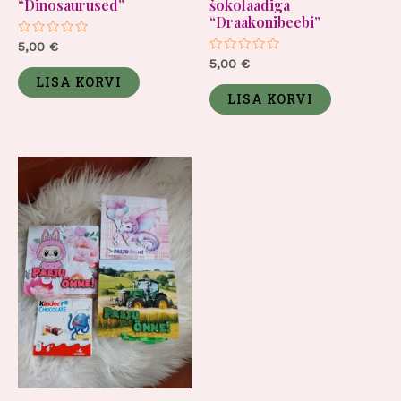
“Dinosaurused”
šokolaadiga
“Draakonibeebi”
Hinnanguga
5,00
€
0
Hinnanguga
5,00
€
/
0
5
LISA KORVI
/
5
LISA KORVI