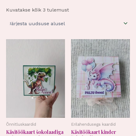
Kuvatakse kõik 3 tulemust
Õnnitluskaardid
Erilahendusega kaardid
Käsitöökaart šokolaadiga
Käsitöökaart kinder