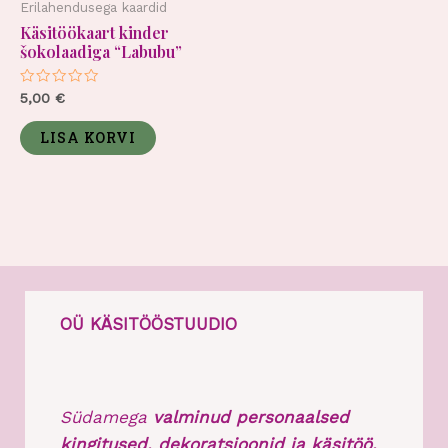
Erilahendusega kaardid
Käsitöökaart kinder
šokolaadiga “Labubu”
Hinnanguga
5,00
€
0
/
5
LISA KORVI
OÜ KÄSITÖÖSTUUDIO
Südamega
valminud personaalsed
kingitused, dekoratsioonid ja käsitöö.