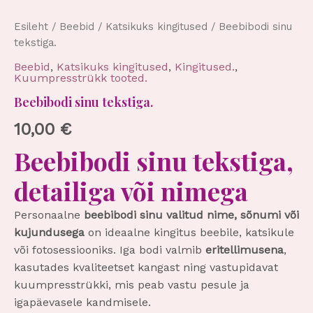
Esileht
/
Beebid
/
Katsikuks kingitused
/ Beebibodi sinu
tekstiga.
Beebid
,
Katsikuks kingitused
,
Kingitused.
,
Kuumpresstrükk tooted.
Beebibodi sinu tekstiga.
10,00
€
Beebibodi sinu tekstiga,
detailiga või nimega
Personaalne
beebibodi sinu valitud nime, sõnumi või
kujundusega
on ideaalne kingitus beebile, katsikule
või fotosessiooniks. Iga bodi valmib
eritellimusena
,
kasutades kvaliteetset kangast ning vastupidavat
kuumpresstrükki, mis peab vastu pesule ja
igapäevasele kandmisele.