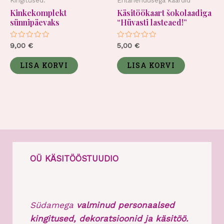
Kinkekomplekt
Käsitöökaart šokolaadiga
sünnipäevaks
“Hüvasti lasteaed!”
Hinnanguga
Hinnanguga
9,00
€
5,00
€
0
0
/
/
5
5
LISA KORVI
LISA KORVI
OÜ KÄSITÖÖSTUUDIO
Südamega
valminud personaalsed
kingitused, dekoratsioonid ja käsitöö.