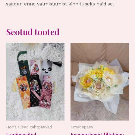
saadan enne valmistamist kinnituseks näidise.
Seotud tooted
Hooajalised tähtpäevad
Emadepäev
Lamineeritud
Krepppaberist lillekimp