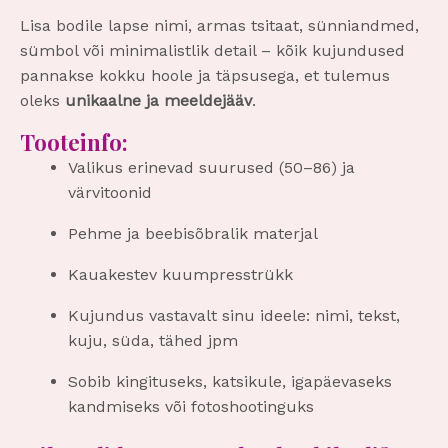
Lisa bodile lapse nimi, armas tsitaat, sünniandmed,
sümbol või minimalistlik detail – kõik kujundused
pannakse kokku hoole ja täpsusega, et tulemus
oleks
unikaalne ja meeldejääv
.
Tooteinfo:
Valikus erinevad suurused (50–86) ja
värvitoonid
Pehme ja beebisõbralik materjal
Kauakestev kuumpresstrükk
Kujundus vastavalt sinu ideele: nimi, tekst,
kuju, süda, tähed jpm
Sobib kingituseks, katsikule, igapäevaseks
kandmiseks või fotoshootinguks