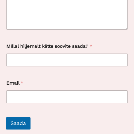
Millal hiljemalt kätte soovite saada?
*
E
Email
*
m
a
i
l
Saada