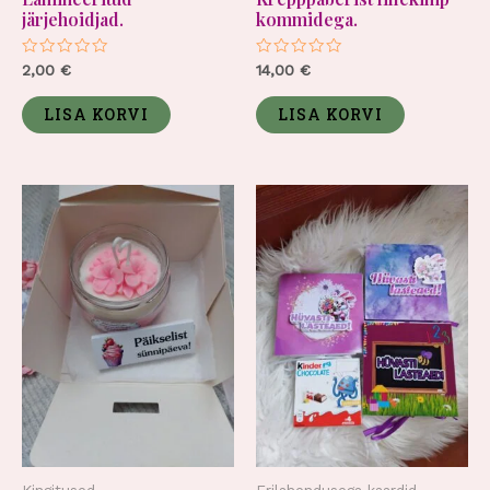
järjehoidjad.
kommidega.
Hinnanguga
Hinnanguga
2,00
€
14,00
€
0
0
/
/
5
5
LISA KORVI
LISA KORVI
Kingitused.
Erilahendusega kaardid