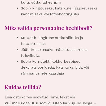
kuju, süda, tähed jpm
Sobib kingituseks, katsikule, igapäevaseks
kandmiseks või fotoshootinguks
Miks valida personaalne beebibodi?
Muudab kingituse südamlikuks ja
isikupäraseks
Jääb imearmsaks mälestusesemeks
tulevikuks
Sobib komplekti kokku beebipeo
dekoratsioonidega, katsikukarbiga või
sünniandmete kaardiga
Kuidas tellida?
Lisa ostukorvis soovitud nimi, tekst või
kujundusidee. Kui soovid, aitan ka kujundusega –