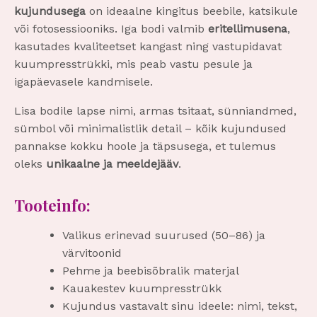
kujundusega
on ideaalne kingitus beebile, katsikule
või fotosessiooniks. Iga bodi valmib
eritellimusena
,
kasutades kvaliteetset kangast ning vastupidavat
kuumpresstrükki, mis peab vastu pesule ja
igapäevasele kandmisele.
Lisa bodile lapse nimi, armas tsitaat, sünniandmed,
sümbol või minimalistlik detail – kõik kujundused
pannakse kokku hoole ja täpsusega, et tulemus
oleks
unikaalne ja meeldejääv
.
Tooteinfo:
Valikus erinevad suurused (50–86) ja
värvitoonid
Pehme ja beebisõbralik materjal
Kauakestev kuumpresstrükk
Kujundus vastavalt sinu ideele: nimi, tekst,