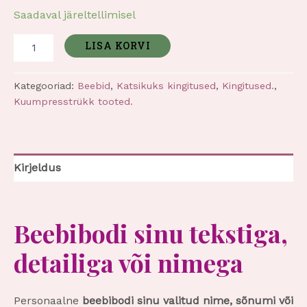
Saadaval järeltellimisel
LISA KORVI
Kategooriad:
Beebid
,
Katsikuks kingitused
,
Kingitused.
,
Kuumpresstrükk tooted.
Kirjeldus
Beebibodi sinu tekstiga,
detailiga või nimega
Personaalne
beebibodi sinu valitud nime, sõnumi või