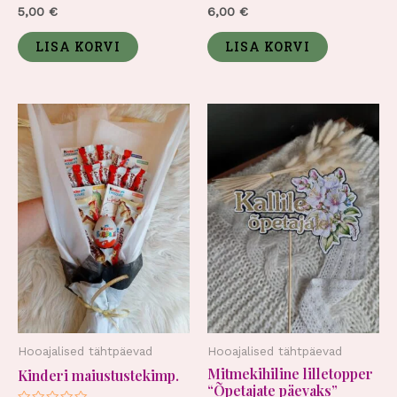
Hinnanguga
Hinnanguga
5,00
€
6,00
€
0
0
/
/
5
5
LISA KORVI
LISA KORVI
Hooajalised tähtpäevad
Hooajalised tähtpäevad
Mitmekihiline lilletopper
Kinderi maiustustekimp.
“Õpetajate päevaks”