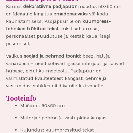
Kaunis
dekoratiivne padjapüür
mõõdus 50×50 cm
on ideaalne kingitus
emadepäevaks
või kodu
kaunistamiseks. Padjapüürile on
kuumpress-
tehnikas trükitud tekst
, mis lisab armsa,
personaalset puudutuse ja kestab kaua, isegi
pesemisel.
Valikus
soojad ja pehmed toonid
: beez, hall ja
vanaroosa – need sobivad igasse interjööri ja loovad
hubase, piduliku meeleolu. Padjapüür on
valmistatud kvaliteetsest kangast, pehme ja
vastupidav, sobides nii diivanile kui voodile.
Tooteinfo
Mõõdud: 50×50 cm
Materjal: pehme ja vastupidav kangas
Kujundus: kuumpressitud tekst