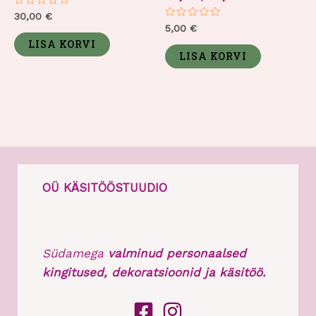
Hinnanguga
30,00
€
0
Hinnanguga
5,00
€
/
0
5
LISA KORVI
/
5
LISA KORVI
OÜ KÄSITÖÖSTUUDIO
Südamega
valminud personaalsed
kingitused, dekoratsioonid ja käsitöö.