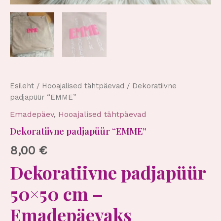
Esileht
/
Hooajalised tähtpäevad
/ Dekoratiivne
padjapüür “EMME”
Emadepäev
,
Hooajalised tähtpäevad
Dekoratiivne padjapüür “EMME”
8,00
€
Dekoratiivne padjapüür
50×50 cm –
Emadepäevaks