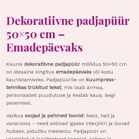
t
e
Dekoratiivne padjapüür
50×50 cm –
Emadepäevaks
Kaunis
dekoratiivne padjapüür
mõõdus 50×50 cm
on ideaalne kingitus
emadepäevaks
või kodu
kaunistamiseks. Padjapüürile on
kuumpress-
tehnikas trükitud tekst
, mis lisab armsa,
personaalset puudutuse ja kestab kaua, isegi
pesemisel.
Valikus
soojad ja pehmed toonid
: beez, hall ja
vanaroosa – need sobivad igasse interjööri ja loovad
hubase, piduliku meeleolu. Padjapüür on
valmistatud kvaliteetsest kangast, pehme ja