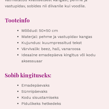
vastupidav, sobides nii diivanile kui voodile.
Tooteinfo
Mõõdud: 50×50 cm
Materjal: pehme ja vastupidav kangas
Kujundus: kuumpressitud tekst
Värvivalik: beez, hall, vanaroosa
Ideaalne emadepäeva kingitus või kodu
aksessuaar
Sobib kingituseks:
Emadepäevaks
Sünnipäevaks
Kodu sisustamiseks
Pidulikeks hetkedeks