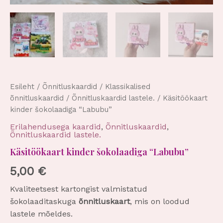
Esileht
/
Õnnitluskaardid
/
Klassikalised
õnnitluskaardid
/
Õnnitluskaardid lastele.
/ Käsitöökaart
kinder šokolaadiga “Labubu”
Erilahendusega kaardid
,
Õnnitluskaardid
,
Õnnitluskaardid lastele.
Käsitöökaart kinder šokolaadiga “Labubu”
5,00
€
Kvaliteetsest kartongist valmistatud
šokolaaditaskuga
õnnitluskaart
, mis on loodud
lastele mõeldes.