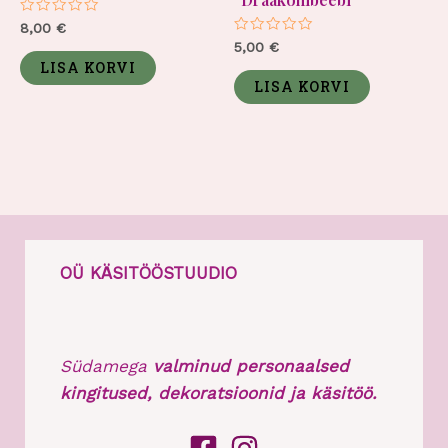
Hinnanguga
8,00
€
0
Hinnanguga
5,00
€
/
0
5
LISA KORVI
/
5
LISA KORVI
OÜ KÄSITÖÖSTUUDIO
Südamega
valminud personaalsed
kingitused, dekoratsioonid ja käsitöö.