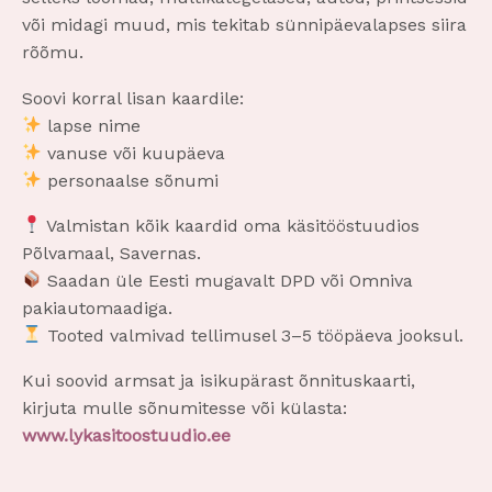
või midagi muud, mis tekitab sünnipäevalapses siira
rõõmu.
Soovi korral lisan kaardile:
lapse nime
vanuse või kuupäeva
personaalse sõnumi
Valmistan kõik kaardid oma käsitööstuudios
Põlvamaal, Savernas.
Saadan üle Eesti mugavalt DPD või Omniva
pakiautomaadiga.
Tooted valmivad tellimusel 3–5 tööpäeva jooksul.
Kui soovid armsat ja isikupärast õnnituskaarti,
kirjuta mulle sõnumitesse või külasta:
www.lykasitoostuudio.ee