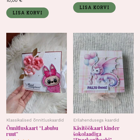
10,00
€
/
0
5
LISA KORVI
/
5
LISA KORVI
Klassikalised õnnitluskaardid
Erilahendusega kaardid
Õnnitluskaart “Labubu
Käsitöökaart kinder
ruut”
šokolaadiga
“Draakonibeebi”