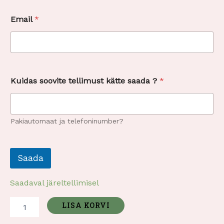
*
Email
*
*
?
Kuidas soovite tellimust kätte saada ?
*
Pakiautomaat ja telefoninumber?
Saada
Saadaval järeltellimisel
LISA KORVI