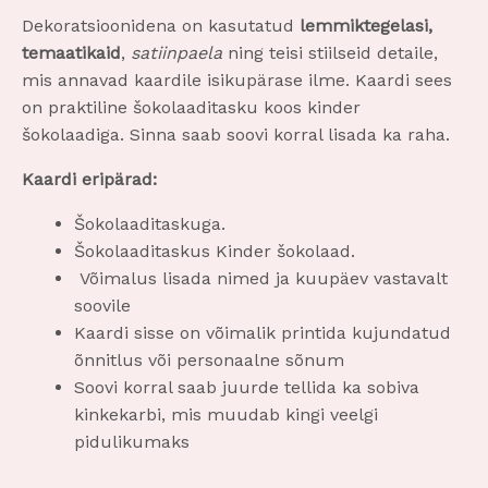
Dekoratsioonidena on kasutatud
lemmiktegelasi,
temaatikaid
,
satiinpaela
ning teisi stiilseid detaile,
mis annavad kaardile isikupärase ilme. Kaardi sees
on praktiline šokolaaditasku koos kinder
šokolaadiga. Sinna saab soovi korral lisada ka raha.
Kaardi eripärad:
Šokolaaditaskuga.
Šokolaaditaskus Kinder šokolaad.
Võimalus lisada nimed ja kuupäev vastavalt
soovile
Kaardi sisse on võimalik printida kujundatud
õnnitlus või personaalne sõnum
Soovi korral saab juurde tellida ka sobiva
kinkekarbi, mis muudab kingi veelgi
pidulikumaks