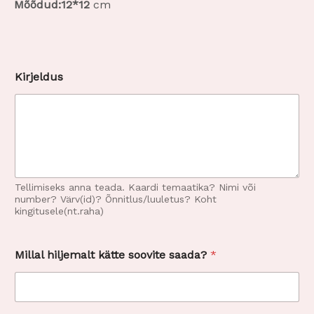
Mõõdud:
12*12
cm
Kirjeldus
Tellimiseks anna teada. Kaardi temaatika? Nimi või
number? Värv(id)? Õnnitlus/luuletus? Koht
kingitusele(nt.raha)
Millal hiljemalt kätte soovite saada?
*