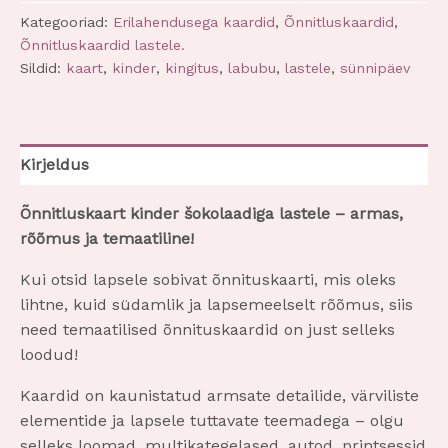
Kategooriad:
Erilahendusega kaardid
,
Õnnitluskaardid
,
Õnnitluskaardid lastele.
Sildid:
kaart
,
kinder
,
kingitus
,
labubu
,
lastele
,
sünnipäev
Kirjeldus
Õnnitluskaart
kinder šokolaadiga
lastele – armas,
rõõmus ja temaatiline!
Kui otsid lapsele sobivat õnnituskaarti, mis oleks
lihtne, kuid südamlik ja lapsemeelselt rõõmus, siis
need temaatilised õnnituskaardid on just selleks
loodud!
Kaardid on kaunistatud armsate detailide, värviliste
elementide ja lapsele tuttavate teemadega – olgu
selleks loomad, multikategelased, autod, printsessid