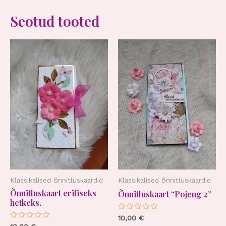
Seotud tooted
Klassikalised õnnitluskaardid
Klassikalised õnnitluskaardid
Õnnitluskaart eriliseks
Õnnitluskaart “Pojeng 2”
hetkeks.
Hinnanguga
10,00
€
0
Hinnanguga