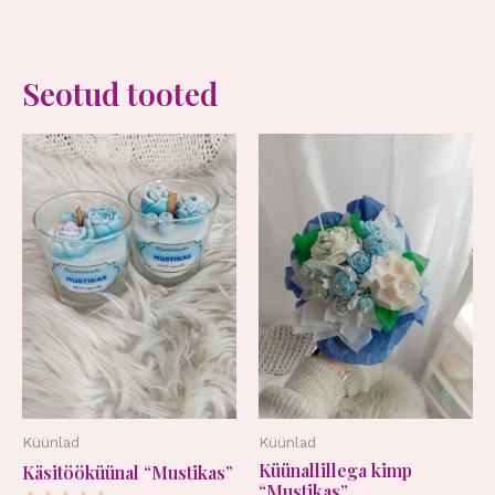
Seotud tooted
Küünlad
Küünlad
Küünallillega kimp
Käsitööküünal “Mustikas”
“Mustikas”