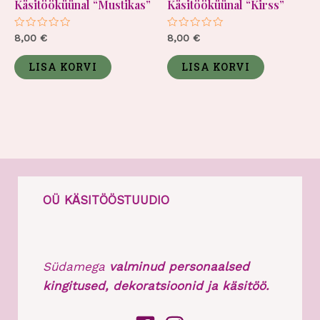
Käsitööküünal “Mustikas”
Käsitööküünal “Kirss”
Hinnanguga
Hinnanguga
8,00
€
8,00
€
0
0
/
/
5
5
LISA KORVI
LISA KORVI
OÜ KÄSITÖÖSTUUDIO
Südamega
valminud personaalsed
kingitused, dekoratsioonid ja käsitöö.