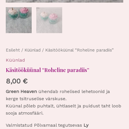
Esileht
/
Küünlad
/ Käsitööküünal “Roheline paradiis”
Küünlad
Käsitööküünal “Roheline paradiis”
8,00
€
Green Heaven
ühendab rohelised lehetoonid ja
kerge tsitruselise värskuse.
Küünal põleb puhtalt, ühtlaselt ja puidust taht loob
sooja atmosfääri.
Valmistatud Põlvamaal tegutsevas
Ly