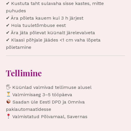
✔ Kustuta taht sulavaha sisse kastes, mitte
puhudes
✔ Ära põleta kauem kui 3 h järjest
✔ Hoia tuuletõmbuse eest
✔ Ära jäta põlevat küünalt järelevalveta
✔ Klaasi põhjale jäädes <1 cm vaha lõpeta
põletamine
Tellimine
🖐️ Küünlad valmivad tellimuse alusel
Valmimisaeg 3–5 tööpäeva
Saadan üle Eesti DPD ja Omniva
pakiautomaatidesse
Valmistatud Põlvamaal, Savernas