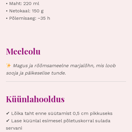
• Maht: 220 ml
• Netokaal: 150 g
• Põlemisaeg: ~35 h
Meeleolu
Magus ja rõõmsameelne marjalõhn, mis loob
sooja ja päikeselise tunde.
Küünlahooldus
✔ Lõika taht enne süütamist 0,5 cm pikkuseks
✔ Lase küünlal esimesel põletuskorral sulada
servani