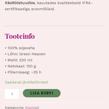
Käsitööstuudios
, kasutades kvaliteetseid IFRA-
sertifikaadiga aroomiõlisid.
Tooteinfo
• 100% sojavaha
• Lõhn: Green Heaven
• Maht: 220 ml
• Netokaal: 150 g
• Põlemisaeg: ~35 h
Saadaval järeltellimisel
LISA KORVI
Kategooria:
Küünlad