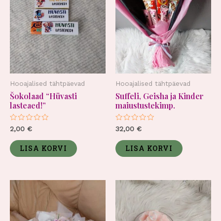
Hooajalised tähtpäevad
Hooajalised tähtpäevad
Šokolaad “Hüvasti
Suffeli, Geisha ja Kinder
lasteaed!”
maiustustekimp.
Hinnanguga
Hinnanguga
2,00
€
32,00
€
0
0
/
/
5
5
LISA KORVI
LISA KORVI