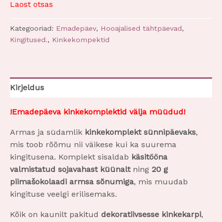
l
Laost otsas
a
l
Kategooriad:
Emadepäev
,
Hooajalised tähtpäevad
,
Kingitused.
,
Kinkekompektid
Kirjeldus
!Emadepäeva kinkekomplektid välja müüdud!
Armas ja südamlik
kinkekomplekt sünnipäevaks
,
mis toob rõõmu nii väikese kui ka suurema
kingitusena. Komplekt sisaldab
käsitööna
valmistatud sojavahast küünalt
ning
20 g
piimašokolaadi armsa sõnumiga
, mis muudab
kingituse veelgi erilisemaks.
Kõik on kaunilt pakitud
dekoratiivsesse kinkekarpi
,