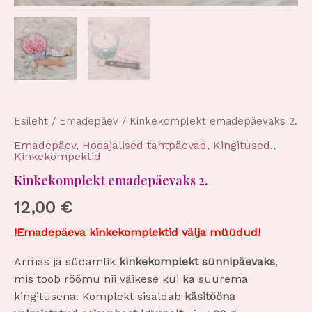
Esileht
/
Emadepäev
/ Kinkekomplekt emadepäevaks 2.
Emadepäev
,
Hooajalised tähtpäevad
,
Kingitused.
,
Kinkekompektid
Kinkekomplekt emadepäevaks 2.
12,00
€
!Emadepäeva kinkekomplektid välja müüdud!
Armas ja südamlik
kinkekomplekt sünnipäevaks
,
mis toob rõõmu nii väikese kui ka suurema
kingitusena. Komplekt sisaldab
käsitööna