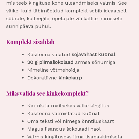
mis teeb kingituse kohe üleandmiseks valmis. See
väike, kuid läbimõeldud komplekt sobib ideaalselt
sõbrale, kolleegile, õpetajale või kallile inimesele
sünnipäeva puhul.
Komplekt sisaldab
Käsitööna valatud
sojavahast küünal
20 g piimašokolaad
armsa sõnumiga
Nimeline võtmehoidja
Dekoratiivne
kinkekarp
Miks valida see kinkekomplekt?
Kaunis ja maitsekas väike kingitus
Käsitööna valmistatud küünal
Oma teksti või nimega õnntiluskaart
Magus lisandus šokolaadi näol
Valmis kingituseks ilma lisapakkimiseta