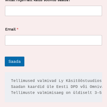
M
Email
*
i
l
l
a
l
K
i
Saada
r
j
e
l
d
Tellimused valmivad Ly Käsitööstuudios Põ
u
Saadan kaardid üle Eesti DPD või Omniva 
s
Tellimuste valmimisaeg on üldiselt 3–5 t
M
i
l