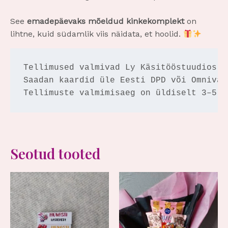
See
emadepäevaks
mõeldud kinkekomplekt
on
lihtne, kuid südamlik viis näidata, et hoolid.
Tellimused valmivad Ly Käsitööstuudios Põ
Saadan kaardid üle Eesti DPD või Omniva 
Tellimuste valmimisaeg on üldiselt 3–5 t
Seotud tooted