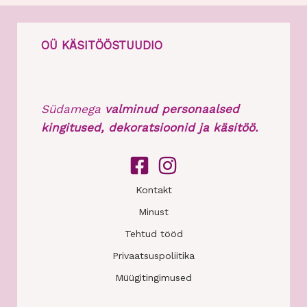
OÜ KÄSITÖÖSTUUDIO
Südamega
valminud personaalsed
kingitused, dekoratsioonid ja käsitöö.
Kontakt
Minust
Tehtud tööd
Privaatsuspoliitika
Müügitingimused