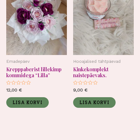
Emadepäev
Hooajalised tähtpäevad
Krepppaberist lillekimp
Kinkekomplekt
kommidega “Lilla”
naistepäevaks.
Hinnanguga
Hinnanguga
12,00
€
9,00
€
0
0
/
/
5
5
LISA KORVI
LISA KORVI