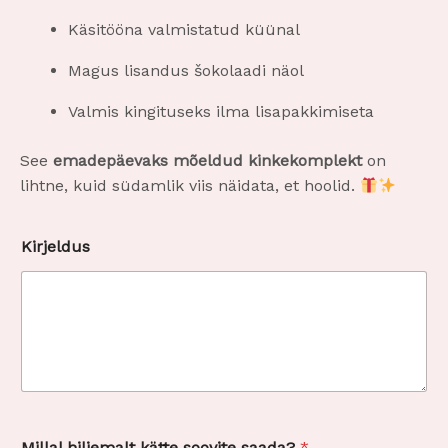
Käsitööna valmistatud küünal
Magus lisandus šokolaadi näol
Valmis kingituseks ilma lisapakkimiseta
See
emadepäevaks
mõeldud kinkekomplekt
on
lihtne, kuid südamlik viis näidata, et hoolid.
Kirjeldus
Millal hiljemalt kätte soovite saada?
*