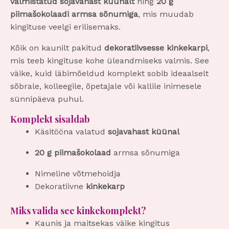
valmistatud sojavahast küünalt
ning
20 g
piimašokolaadi armsa sõnumiga
, mis muudab
kingituse veelgi erilisemaks.
Kõik on kaunilt pakitud
dekoratiivsesse kinkekarpi
,
mis teeb kingituse kohe üleandmiseks valmis. See
väike, kuid läbimõeldud komplekt sobib ideaalselt
sõbrale, kolleegile, õpetajale või kallile inimesele
sünnipäeva puhul.
Komplekt sisaldab
Käsitööna valatud
sojavahast küünal
20 g piimašokolaad
armsa sõnumiga
Nimeline võtmehoidja
Dekoratiivne
kinkekarp
Miks valida see kinkekomplekt?
Kaunis ja maitsekas väike kingitus