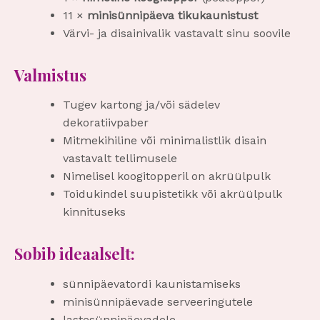
11 ×
minisünnipäeva tikukaunistust
Värvi- ja disainivalik vastavalt sinu soovile
Valmistus
Tugev kartong ja/või sädelev
dekoratiivpaber
Mitmekihiline või minimalistlik disain
vastavalt tellimusele
Nimelisel koogitopperil on akrüülpulk
Toidukindel suupistetikk või akrüülpulk
kinnituseks
Sobib ideaalselt:
sünnipäevatordi kaunistamiseks
minisünnipäevade serveeringutele
lastesünnipäevadele