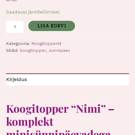
Saadaval järeltellimisel
LISA KORVI
Kategooria:
Koogitopperid
Sildid:
koogitopper
,
sünnipäev
Kirjeldus
Koogitopper “Nimi” –
komplekt
minisünnipäevadega