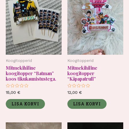
Koogitopperid
Koogitopperid
Mitmekihiline
Mitmekihiline
koogitopper “Batman”
koogitopper
koos tikukaunistustega.
“Käpapatrull”
Hinnanguga
Hinnanguga
15,00
€
12,00
€
0
0
/
/
5
5
LISA KORVI
LISA KORVI