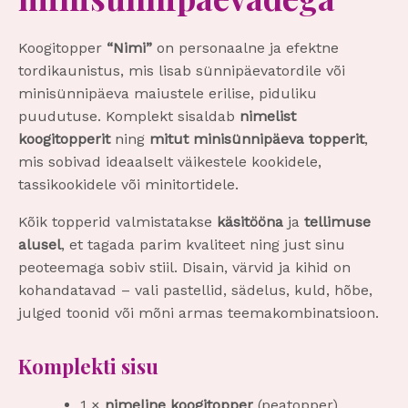
Koogitopper
“Nimi”
on personaalne ja efektne
tordikaunistus, mis lisab sünnipäevatordile või
minisünnipäeva maiustele erilise, piduliku
puudutuse. Komplekt sisaldab
nimelist
koogitopperit
ning
mitut minisünnipäeva topperit
,
mis sobivad ideaalselt väikestele kookidele,
tassikookidele või minitortidele.
Kõik topperid valmistatakse
käsitööna
ja
tellimuse
alusel
, et tagada parim kvaliteet ning just sinu
peoteemaga sobiv stiil. Disain, värvid ja kihid on
kohandatavad – vali pastellid, sädelus, kuld, hõbe,
julged toonid või mõni armas teemakombinatsioon.
Komplekti sisu
1 ×
nimeline koogitopper
(pea­topper)