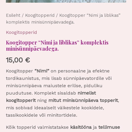
Esileht
/
Koogitopperid
/ Koogitopper “Nimi ja liblikas”
komplektis minisünnipäevadega.
Koogitopperid
Koogitopper “Nimi ja liblikas” komplektis
minisünnipäevadega.
15,00
€
Koogitopper
“Nimi”
on personaalne ja efektne
tordikaunistus, mis lisab sünnipäevatordile või
minisünnipäeva maiustele erilise, piduliku
puudutuse. Komplekt sisaldab
nimelist
koogitopperit
ning
mitut minisünnipäeva topperit
,
mis sobivad ideaalselt väikestele kookidele,
tassikookidele või minitortidele.
Kõik topperid valmistatakse
käsitööna
ja
tellimuse