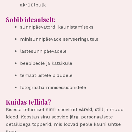
akrüülpulk
Sobib ideaalselt:
sünnipäevatordi kaunistamiseks
minisünnipäevade serveeringutele
lastesünnipäevadele
beebipeole ja katsikule
temaatilistele pidudele
fotograafia minisessioonidele
Kuidas tellida?
Sisesta tellimisel
nimi
, soovitud
värvid
,
stiil
ja muud
ideed. Koostan sinu soovide järgi personaalsete
detailidega topperid, mis loovad peole kauni ühtse
ilme.