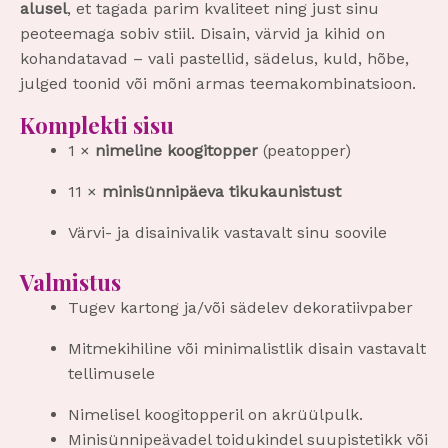
alusel
, et tagada parim kvaliteet ning just sinu
peoteemaga sobiv stiil. Disain, värvid ja kihid on
kohandatavad – vali pastellid, sädelus, kuld, hõbe,
julged toonid või mõni armas teemakombinatsioon.
Komplekti sisu
1 ×
nimeline koogitopper
(pea­topper)
11 ×
minisünnipäeva tikukaunistust
Värvi- ja disainivalik vastavalt sinu soovile
Valmistus
Tugev kartong ja/või sädelev dekoratiivpaber
Mitmekihiline või minimalistlik disain vastavalt
tellimusele
Nimelisel koogitopperil on akrüülpulk.
Minisünnipeävadel toidukindel suupistetikk või