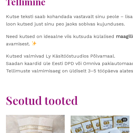
Tellimine
Kutse teksti saab kohandada vastavalt sinu peole – li
loon kutsed just sinu peo jaoks sobivas kujunduses.
Need kutsed on ideaalne viis kutsuda külalised
maagili
avamisest.
Kutsed valmivad Ly Käsitööstuudios Põlvamaal.
Saadan kaardid üle Eesti DPD või Omniva pakiautomaad
Tellimuste valmimisaeg on üldiselt 3–5 tööpäeva alates
Seotud tooted