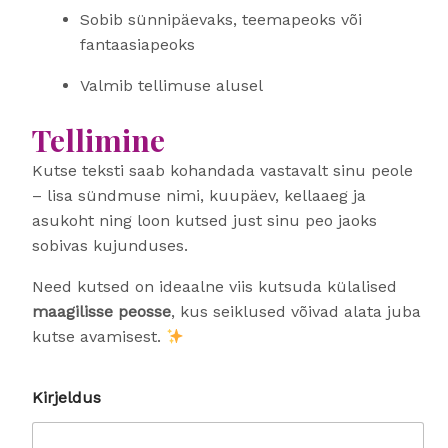
Sobib sünnipäevaks, teemapeoks või
fantaasiapeoks
Valmib tellimuse alusel
Tellimine
Kutse teksti saab kohandada vastavalt sinu peole
– lisa sündmuse nimi, kuupäev, kellaaeg ja
asukoht ning loon kutsed just sinu peo jaoks
sobivas kujunduses.
Need kutsed on ideaalne viis kutsuda külalised
maagilisse peosse
, kus seiklused võivad alata juba
kutse avamisest.
Kirjeldus