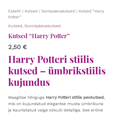
Kutsed
Esileht
/
Kutsed
/
Sünnipäevakutsed
/ Kutsed “Harry
"Harry
Potter”
Potter"
Kutsed
,
Sünnipäevakutsed
kogus
Kutsed “Harry Potter”
2,50
€
Harry Potteri stiilis
kutsed – ümbrikstiilis
kujundus
Maagilise hõnguga
Harry Potteri stiilis peokutsed
,
mis on kujundatud elegantse musta ümbrikuna
ja kaunistatud valge öökulli detailiga. See eriline