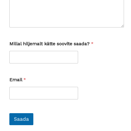
s
Millal hiljemalt kätte soovite saada?
*
a
a
d
a
?
s
o
Email
*
o
v
i
t
e
*
Saada