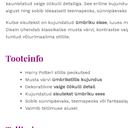
kaunistatud valge öökulli detailiga. See eriline kujun
algust ning sobib ideaalselt teemapeoks, sünnipäevaks
Kutse sisutekst on kujundatud
ümbriku sisse
, luues m
Disain ühendab klassikalise musta värvi, kontrastse valg
tuntud võlurimaailma stiilile.
Tooteinfo
Harry Potteri stiilis peokutsed
Musta värvi
ümbrikstiilis kujundus
Dekoratiivne
valge öökulli detail
Kujundatud
sisutekst ümbriku sees
Sobib sünnipäevaks, teemapeoks või fantaasi
Valmib tellimuse alusel