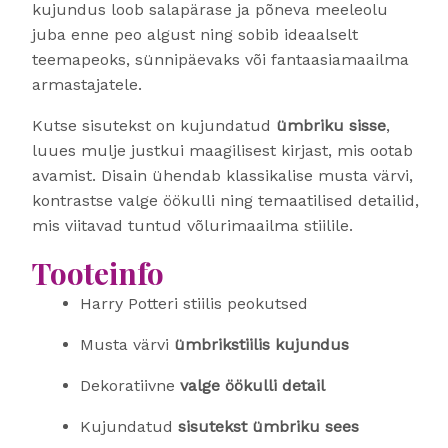
kujundus loob salapärase ja põneva meeleolu
juba enne peo algust ning sobib ideaalselt
teemapeoks, sünnipäevaks või fantaasiamaailma
armastajatele.
Kutse sisutekst on kujundatud
ümbriku sisse
,
luues mulje justkui maagilisest kirjast, mis ootab
avamist. Disain ühendab klassikalise musta värvi,
kontrastse valge öökulli ning temaatilised detailid,
mis viitavad tuntud võlurimaailma stiilile.
Tooteinfo
Harry Potteri stiilis peokutsed
Musta värvi
ümbrikstiilis kujundus
Dekoratiivne
valge öökulli detail
Kujundatud
sisutekst ümbriku sees