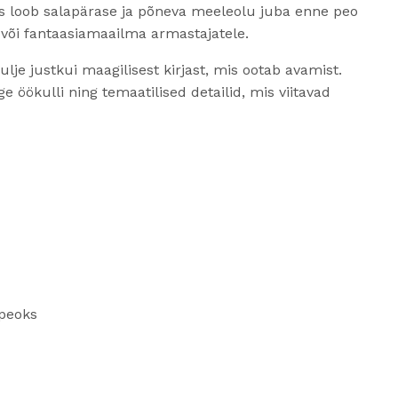
dus loob salapärase ja põneva meeleolu juba enne peo
 või fantaasiamaailma armastajatele.
ulje justkui maagilisest kirjast, mis ootab avamist.
e öökulli ning temaatilised detailid, mis viitavad
apeoks