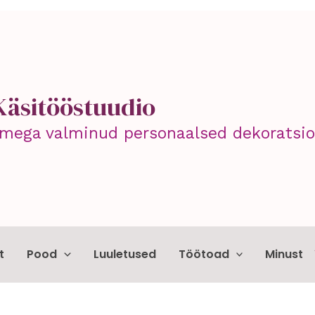
Käsitööstuudio
mega valminud personaalsed dekoratsioo
t
Pood
Luuletused
Töötoad
Minust