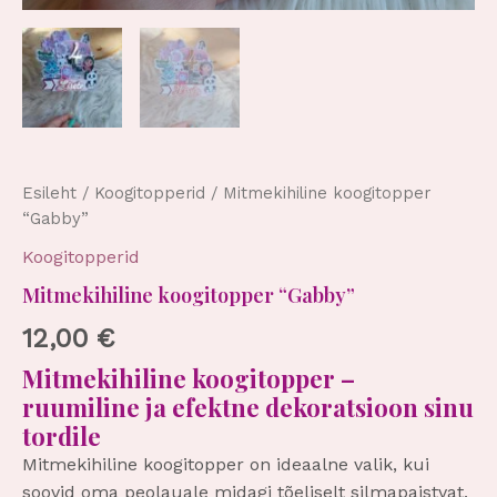
Esileht
/
Koogitopperid
/ Mitmekihiline koogitopper
“Gabby”
Koogitopperid
Mitmekihiline koogitopper “Gabby”
12,00
€
Mitmekihiline koogitopper –
ruumiline ja efektne dekoratsioon sinu
tordile
Mitmekihiline koogitopper on ideaalne valik, kui
soovid oma peolauale midagi tõeliselt silmapaistvat.