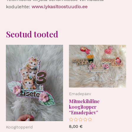
kodulehte:
www.lykasitoostuudio.ee
Seotud tooted
Emadepäev
Mitmekihiline
koogitopper
“Emadepäev”
Hinnanguga
8,00
€
Koogitopperid
0