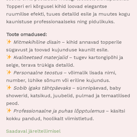
Topperi eri kõrgusel kihid loovad elegantse
ruumilise efekti, tuues detailid esile ja muutes kogu
kaunistuse professionaalseks ning pidulikuks.
Toote omadused:
Mitmekihiline disain
– kihid annavad topperile
sügavust ja toovad kujunduse kaunilt esile.
Kvaliteetsed materjalid
– tugev kartongipõhi ja
selge, terava trükiga detailid.
Personaalne teostus
– võimalik lisada nimi,
number, lühike sõnum või eriline kujundus.
Sobib igaks tähtpäevaks
– sünnipäevad, baby
showerid, katsikud, juubelid, pulmad ja temaatilised
peod.
Professionaalne ja puhas lõpptulemus
– käsitsi
kokku pandud, hoolikalt viimistletud.
Saadaval järeltellimisel