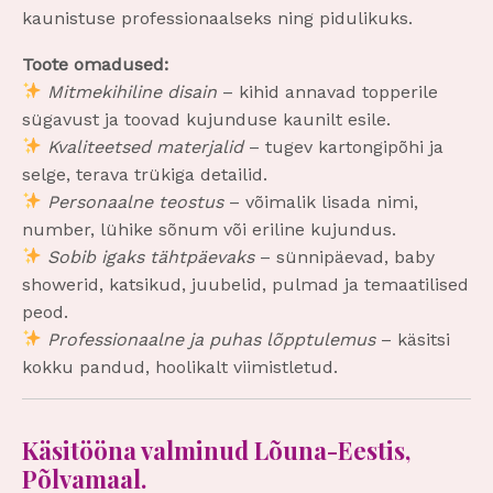
kaunistuse professionaalseks ning pidulikuks.
Toote omadused:
Mitmekihiline disain
– kihid annavad topperile
sügavust ja toovad kujunduse kaunilt esile.
Kvaliteetsed materjalid
– tugev kartongipõhi ja
selge, terava trükiga detailid.
Personaalne teostus
– võimalik lisada nimi,
number, lühike sõnum või eriline kujundus.
Sobib igaks tähtpäevaks
– sünnipäevad, baby
showerid, katsikud, juubelid, pulmad ja temaatilised
peod.
Professionaalne ja puhas lõpptulemus
– käsitsi
kokku pandud, hoolikalt viimistletud.
Käsitööna valminud Lõuna-Eestis,
Põlvamaal.