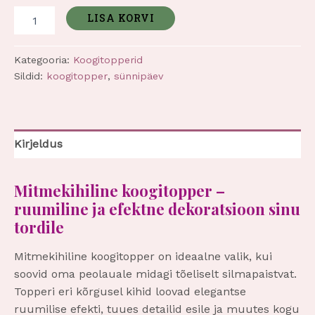
LISA KORVI
Kategooria:
Koogitopperid
Sildid:
koogitopper
,
sünnipäev
Kirjeldus
Mitmekihiline koogitopper –
ruumiline ja efektne dekoratsioon sinu
tordile
Mitmekihiline koogitopper on ideaalne valik, kui
soovid oma peolauale midagi tõeliselt silmapaistvat.
Topperi eri kõrgusel kihid loovad elegantse
ruumilise efekti, tuues detailid esile ja muutes kogu