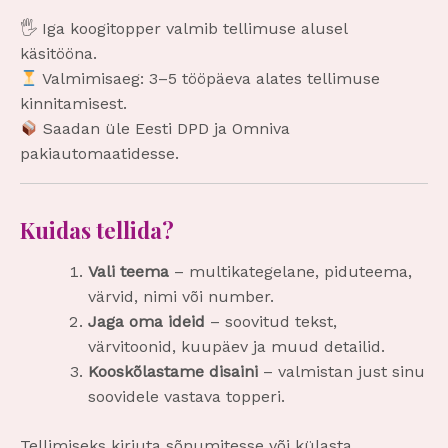
🖐️ Iga koogitopper valmib tellimuse alusel
käsitööna.
Valmimisaeg: 3–5 tööpäeva alates tellimuse
kinnitamisest.
Saadan üle Eesti DPD ja Omniva
pakiautomaatidesse.
Kuidas tellida?
Vali teema
– multikategelane, piduteema,
värvid, nimi või number.
Jaga oma ideid
– soovitud tekst,
värvitoonid, kuupäev ja muud detailid.
Kooskõlastame disaini
– valmistan just sinu
soovidele vastava topperi.
Tellimiseks kirjuta sõnumitesse või külasta