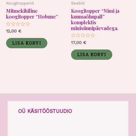
Koogitopperid
Beebid
Mitmekihiline
Koogitopper “Nimi ja
koogitopper “Hobune”
kuumaõhupall”
komplektis
minisünnipäevadega.
Hinnanguga
12,00
€
0
/
Hinnanguga
5
17,00
€
LISA KORVI
0
/
5
LISA KORVI
OÜ KÄSITÖÖSTUUDIO