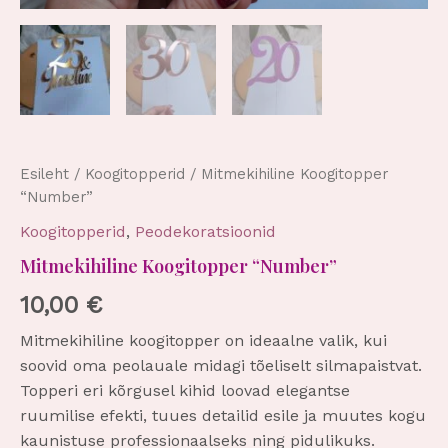
Esileht
/
Koogitopperid
/ Mitmekihiline Koogitopper
“Number”
Koogitopperid
,
Peodekoratsioonid
Mitmekihiline Koogitopper “Number”
10,00
€
Mitmekihiline koogitopper on ideaalne valik, kui
soovid oma peolauale midagi tõeliselt silmapaistvat.
Topperi eri kõrgusel kihid loovad elegantse
ruumilise efekti, tuues detailid esile ja muutes kogu
kaunistuse professionaalseks ning pidulikuks.