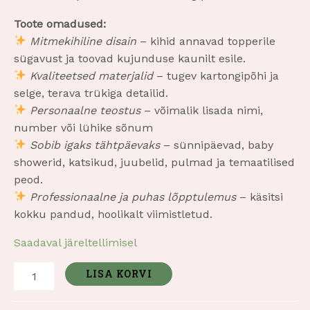
Toote omadused:
Mitmekihiline disain
– kihid annavad topperile
sügavust ja toovad kujunduse kaunilt esile.
Kvaliteetsed materjalid
– tugev kartongipõhi ja
selge, terava trükiga detailid.
Personaalne teostus
– võimalik lisada nimi,
number või lühike sõnum
Sobib igaks tähtpäevaks
– sünnipäevad, baby
showerid, katsikud, juubelid, pulmad ja temaatilised
peod.
Professionaalne ja puhas lõpptulemus
– käsitsi
kokku pandud, hoolikalt viimistletud.
Saadaval järeltellimisel
LISA KORVI