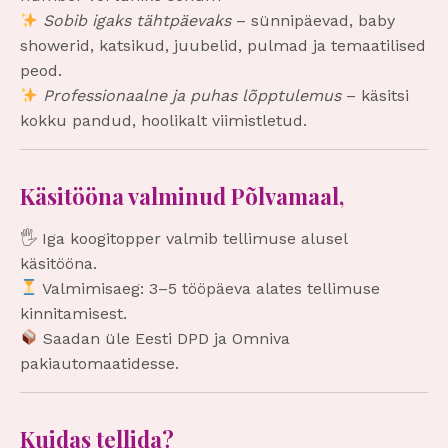
Sobib igaks tähtpäevaks
– sünnipäevad, baby
showerid, katsikud, juubelid, pulmad ja temaatilised
peod.
Professionaalne ja puhas lõpptulemus
– käsitsi
kokku pandud, hoolikalt viimistletud.
Käsitööna valminud Põlvamaal,
🖐️ Iga koogitopper valmib tellimuse alusel
käsitööna.
Valmimisaeg: 3–5 tööpäeva alates tellimuse
kinnitamisest.
Saadan üle Eesti DPD ja Omniva
pakiautomaatidesse.
Kuidas tellida?