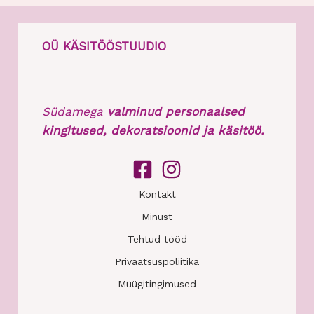
OÜ KÄSITÖÖSTUUDIO
Südamega
valminud personaalsed
kingitused, dekoratsioonid ja käsitöö.
Kontakt
Minust
Tehtud tööd
Privaatsuspoliitika
Müügitingimused