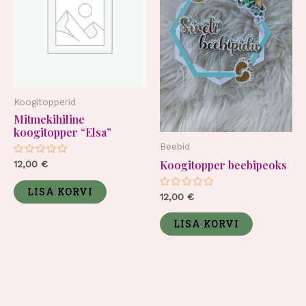
Koogitopperid
Mitmekihiline
koogitopper “Elsa”
Beebid
Hinnanguga
Koogitopper beebipeoks
12,00
€
0
/
5
LISA KORVI
Hinnanguga
12,00
€
0
/
5
LISA KORVI