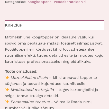
Kategooriad:
Koogitopperid
,
Peodekoratsioonid
Kirjeldus
Mitmekihiline koogitopper on ideaalne valik, kui
soovid oma peolauale midagi tõeliselt silmapaistvat.
Koogitopperi eri kõrgusel kihid loovad elegantse
ruumilise efekti, tuues detailid esile ja muutes kogu
kaunistuse professionaalseks ning pidulikuks.
Toote omadused:
Mitmekihiline disain
– kihid annavad topperile
sügavust ja toovad kujunduse kaunilt esile.
Kvaliteetsed materjalid
– tugev kartongipõhi ja
selge, terava trükiga detailid.
Personaalne teostus
– võimalik lisada nimi,
number või lühike sõnum