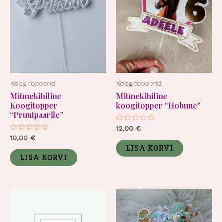
Koogitopperid
Koogitopperid
Mitmekihiline
Mitmekihiline
Koogitopper
koogitopper “Hobune”
“Pruutpaarile”
Hinnanguga
12,00
€
0
Hinnanguga
10,00
€
/
0
5
LISA KORVI
/
5
LISA KORVI