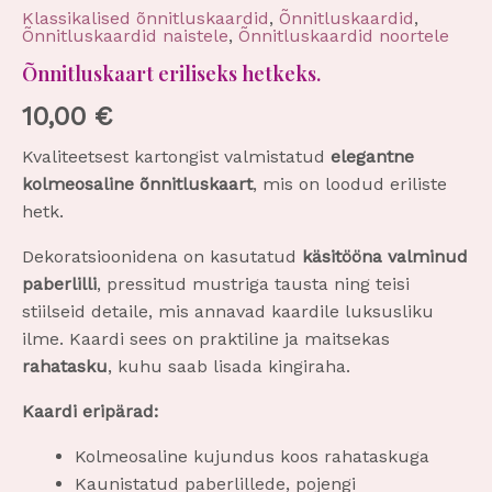
Klassikalised õnnitluskaardid
,
Õnnitluskaardid
,
Õnnitluskaardid naistele
,
Õnnitluskaardid noortele
Õnnitluskaart eriliseks hetkeks.
10,00
€
Kvaliteetsest kartongist valmistatud
elegantne
kolmeosaline õnnitluskaart
, mis on loodud eriliste
hetk.
Dekoratsioonidena on kasutatud
käsitööna valminud
paberlilli
, pressitud mustriga tausta ning teisi
stiilseid detaile, mis annavad kaardile luksusliku
ilme. Kaardi sees on praktiline ja maitsekas
rahatasku
, kuhu saab lisada kingiraha.
Kaardi eripärad:
Kolmeosaline kujundus koos rahataskuga
Kaunistatud paberlillede, pojengi