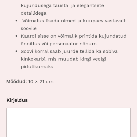
kujundusega tausta ja elegantsete
detailidega
Võimalus lisada nimed ja kuupäev vastavalt
soovile
Kaardi sisse on võimalik printida kujundatud
õnnitlus või personaalne sõnum
Soovi korral saab juurde tellida ka sobiva
kinkekarbi, mis muudab kingi veelgi
pidulikumaks
Mõõdud:
10 × 21 cm
Kirjeldus