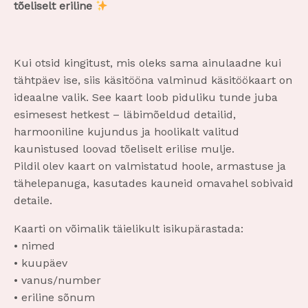
tõeliselt eriline
Kui otsid kingitust, mis oleks sama ainulaadne kui
tähtpäev ise, siis käsitööna valminud käsitöökaart on
ideaalne valik. See kaart loob piduliku tunde juba
esimesest hetkest – läbimõeldud detailid,
harmooniline kujundus ja hoolikalt valitud
kaunistused loovad tõeliselt erilise mulje.
Pildil olev kaart on valmistatud hoole, armastuse ja
tähelepanuga, kasutades kauneid omavahel sobivaid
detaile.
Kaarti on võimalik täielikult isikupärastada:
• nimed
• kuupäev
• vanus/number
• eriline sõnum