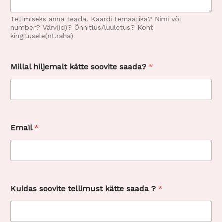
Tellimiseks anna teada. Kaardi temaatika? Nimi või
number? Värv(id)? Õnnitlus/luuletus? Koht
kingitusele(nt.raha)
Millal hiljemalt kätte soovite saada?
*
t
Email
*
e
l
l
i
m
u
s
Kuidas soovite tellimust kätte saada ?
*
t
t
e