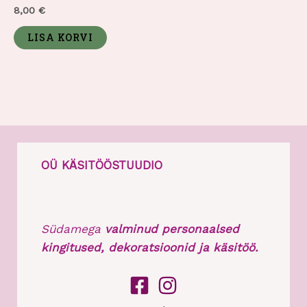
Hinnanguga
8,00
€
0
/
5
LISA KORVI
OÜ KÄSITÖÖSTUUDIO
Südamega
valminud personaalsed
kingitused, dekoratsioonid ja käsitöö.