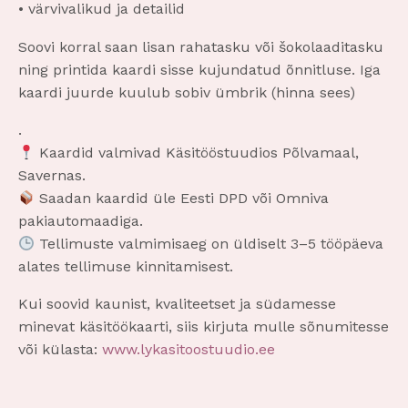
• värvivalikud ja detailid
Soovi korral saan lisan rahatasku või šokolaaditasku
ning printida kaardi sisse kujundatud õnnitluse. Iga
kaardi juurde kuulub sobiv ümbrik (hinna sees)
.
Kaardid valmivad Käsitööstuudios Põlvamaal,
Savernas.
Saadan kaardid üle Eesti DPD või Omniva
pakiautomaadiga.
Tellimuste valmimisaeg on üldiselt 3–5 tööpäeva
alates tellimuse kinnitamisest.
Kui soovid kaunist, kvaliteetset ja südamesse
minevat käsitöökaarti, siis kirjuta mulle sõnumitesse
või külasta:
www.lykasitoostuudio.ee