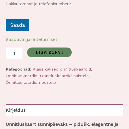
l
Pakiautomaat ja telefoninumber?
l
i
m
u
Saada
s
t
h
Saadaval järeltellimisel
i
l
LISA KORVI
j
e
m
Kategooriad:
Klassikalised õnnitluskaardid
,
a
Õnnitluskaardid
,
Õnnitluskaardid naistele
,
l
Õnnitluskaardid noortele
t
Kirjeldus
Õnnitluskaart sünnipäevaks – pidulik, elegantne ja