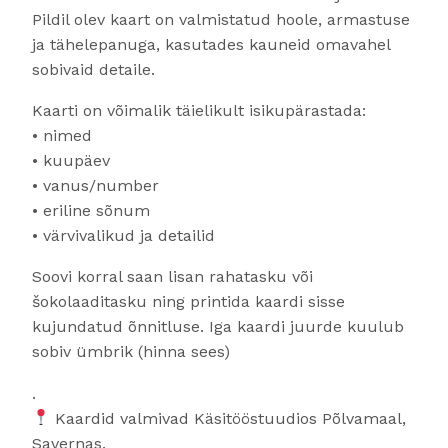
Pildil olev kaart on valmistatud hoole, armastuse
ja tähelepanuga, kasutades kauneid omavahel
sobivaid detaile.
Kaarti on võimalik täielikult isikupärastada:
• nimed
• kuupäev
• vanus/number
• eriline sõnum
• värvivalikud ja detailid
Soovi korral saan lisan rahatasku või
šokolaaditasku ning printida kaardi sisse
kujundatud õnnitluse. Iga kaardi juurde kuulub
sobiv ümbrik (hinna sees)
.
Kaardid valmivad Käsitööstuudios Põlvamaal,
Savernas.