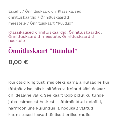
Õnnitluskaart
Esileht
/
Õnnitluskaardid
/
Klassikalised
"Ruudud"
õnnitluskaardid
/
Õnnitluskaardid
kogus
meestele
/ Õnnitluskaart “Ruudud”
Klassikalised õnnitluskaardid
,
Õnnitluskaardid
,
Õnnitluskaardid meestele
,
Õnnitluskaardid
noortele
Õnnitluskaart “Ruudud”
8,00
€
Kui otsid kingitust, mis oleks sama ainulaadne kui
tähtpäev ise, siis käsitööna valminud käsitöökaart
on ideaalne valik. See kaart loob piduliku tunde
juba esimesest hetkest – läbimõeldud detailid,
harmooniline kujundus ja hoolikalt valitud
kaunistused loovad tõeliselt erilise mulje.