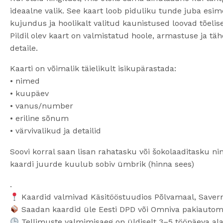
ideaalne valik. See kaart loob piduliku tunde juba esi
kujundus ja hoolikalt valitud kaunistused loovad tõelisel
Pildil olev kaart on valmistatud hoole, armastuse ja t
detaile.
Kaarti on võimalik täielikult isikupärastada:
• nimed
• kuupäev
• vanus/number
• eriline sõnum
• värvivalikud ja detailid
Soovi korral saan lisan rahatasku või šokolaaditasku ni
kaardi juurde kuulub sobiv ümbrik (hinna sees)
.
Kaardid valmivad Käsitööstuudios Põlvamaal, Saver
Saadan kaardid üle Eesti DPD või Omniva pakiautom
Tellimuste valmimisaeg on üldiselt 3–5 tööpäeva ala