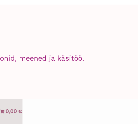
nid, meened ja käsitöö.
0,00 €