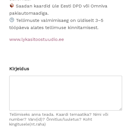
Saadan kaardid üle Eesti DPD või Omniva
pakiautomaadiga.
Tellimuste valmimisaeg on üldiselt 3–5
tööpäeva alates tellimuse kinnitamisest.
www.lykasitoostuudio.ee
*
Kirjeldus
K
u
i
d
a
s
k
ä
t
Tellimiseks anna teada. Kaardi temaatika? Nimi või
t
number? Värv(id)? Õnnitlus/luuletus? Koht
kingitusele(nt.raha)
e