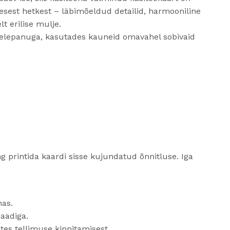
mesest hetkest – läbimõeldud detailid, harmooniline
t erilise mulje.
ähelepanuga, kasutades kauneid omavahel sobivaid
ng printida kaardi sisse kujundatud õnnitluse. Iga
nas.
aadiga.
tes tellimuse kinnitamisest.