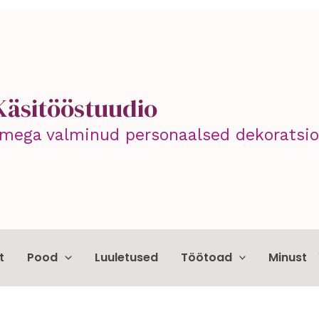
Käsitööstuudio
mega valminud personaalsed dekoratsioo
t
Pood
Luuletused
Töötoad
Minust