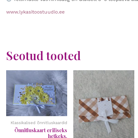
www.lykasitoostuudio.ee
Seotud tooted
Klassikalised õnnitluskaardid
Õnnitluskaart eriliseks
hetkeks.