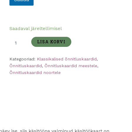
Saadaval järeltellimisel
LISA KORVI
Kategooriad:
Klassikalised õnnitluskaardid
,
Õnnitluskaardid
,
Õnnitluskaardid meestele
,
Õnnitluskaardid noortele
päev ise, siis käsitööna valminud käsitöökaart on