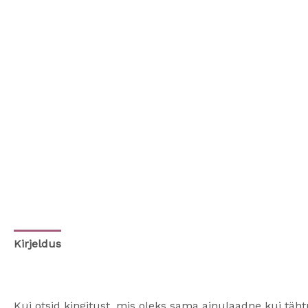
Kirjeldus
Kui otsid kingitust, mis oleks sama ainulaadne kui täht