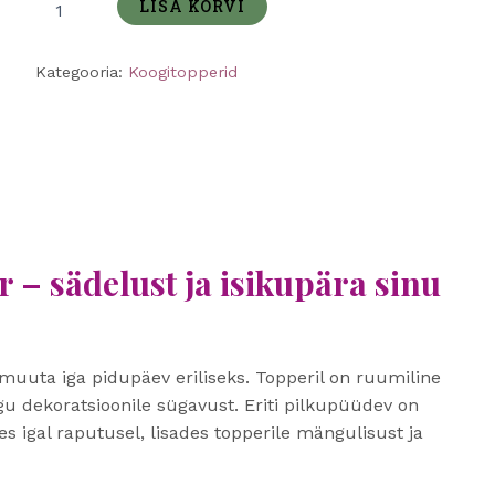
LISA KORVI
Kategooria:
Koogitopperid
 – sädelust ja isikupära sinu
 muuta iga pidupäev eriliseks. Topperil on ruumiline
kogu dekoratsioonile sügavust. Eriti pilkupüüdev on
es igal raputusel, lisades topperile mängulisust ja