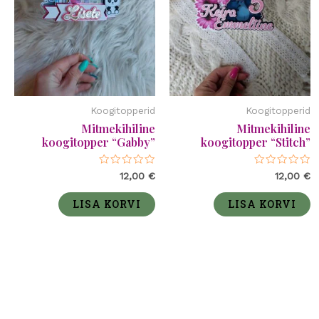
Koogitopperid
Koogitopperid
Mitmekihiline
Mitmekihiline
koogitopper “Gabby”
koogitopper “Stitch”
Hinnanguga
Hinnanguga
12,00
€
12,00
€
0
0
/
/
5
5
LISA KORVI
LISA KORVI