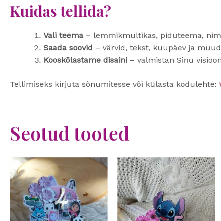
Kuidas tellida?
Vali teema
– lemmikmultikas, piduteema, nimi
Saada soovid
– värvid, tekst, kuupäev ja muud
Kooskõlastame disaini
– valmistan Sinu visioon
Tellimiseks kirjuta sõnumitesse või külasta kodulehte:
Seotud tooted