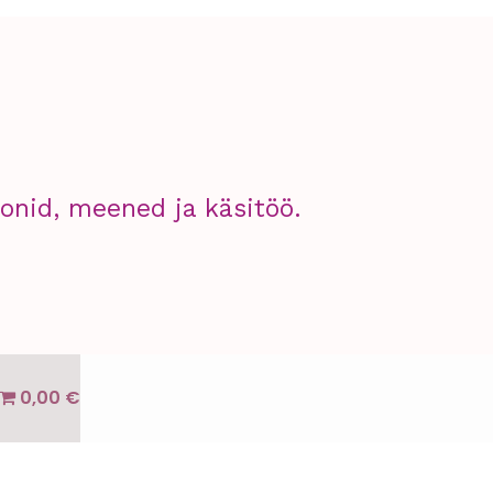
kogus
nid, meened ja käsitöö.
0,00 €