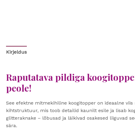
Kirjeldus
Raputatava pildiga koogitopper
peole!
See efektne mitmekihiline koogitopper on ideaalne viis
kihtstruktuur, mis toob detailid kaunilt esile ja lisab 
glitteraknake – lõbusad ja läikivad osakesed liiguvad se
sära.