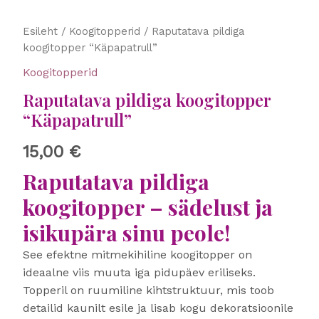
Raputatava
Esileht
/
Koogitopperid
/ Raputatava pildiga
pildiga
koogitopper “Käpapatrull”
koogitopper
Koogitopperid
"Käpapatrull"
kogus
Raputatava pildiga koogitopper
“Käpapatrull”
15,00
€
Raputatava pildiga
koogitopper – sädelust ja
isikupära sinu peole!
See efektne mitmekihiline koogitopper on
ideaalne viis muuta iga pidupäev eriliseks.
Topperil on ruumiline kihtstruktuur, mis toob
detailid kaunilt esile ja lisab kogu dekoratsioonile