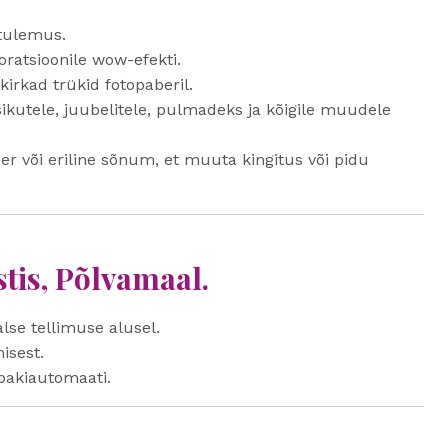
 tulemus.
ratsioonile wow-efekti.
kirkad trükid fotopaberil.
ikutele, juubelitele, pulmadeks ja kõigile muudele
er või eriline sõnum, et muuta kingitus või pidu
tis, Põlvamaal.
lse tellimuse alusel.
isest.
pakiautomaati.