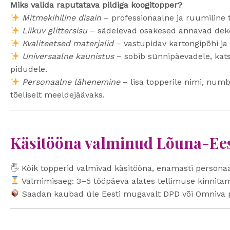
Miks valida raputatava pildiga koogitopper?
Mitmekihiline disain
– professionaalne ja ruumiline
Liikuv glittersisu
– sädelevad osakesed annavad deko
Kvaliteetsed materjalid
– vastupidav kartongipõhi ja 
Universaalne kaunistus
– sobib sünnipäevadele, kats
pidudele.
Personaalne lähenemine
– lisa topperile nimi, numb
tõeliselt meeldejäävaks.
Käsitööna valminud Lõuna-Ees
🖐️ Kõik topperid valmivad käsitööna, enamasti personaa
Valmimisaeg: 3–5 tööpäeva alates tellimuse kinnitam
Saadan kaubad üle Eesti mugavalt DPD või Omniva 