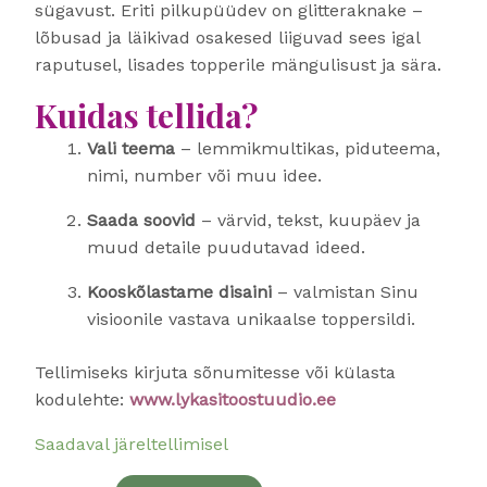
sügavust. Eriti pilkupüüdev on glitteraknake –
lõbusad ja läikivad osakesed liiguvad sees igal
raputusel, lisades topperile mängulisust ja sära.
Kuidas tellida?
Vali teema
– lemmikmultikas, piduteema,
nimi, number või muu idee.
Saada soovid
– värvid, tekst, kuupäev ja
muud detaile puudutavad ideed.
Kooskõlastame disaini
– valmistan Sinu
visioonile vastava unikaalse toppersildi.
Tellimiseks kirjuta sõnumitesse või külasta
kodulehte:
www.lykasitoostuudio.ee
Saadaval järeltellimisel