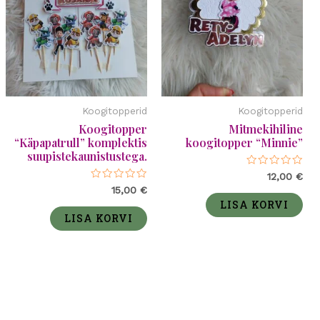
Koogitopperid
Koogitopperid
Koogitopper
Mitmekihiline
“Käpapatrull” komplektis
koogitopper “Minnie”
suupistekaunistustega.
Hinnanguga
12,00
€
0
Hinnanguga
15,00
€
/
0
5
LISA KORVI
/
5
LISA KORVI