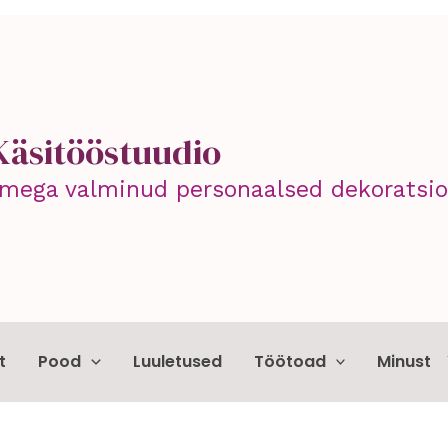
Käsitööstuudio
mega valminud personaalsed dekoratsioo
t
Pood
Luuletused
Töötoad
Minust