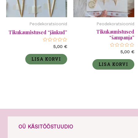
Peodekoratsioonid
Peodekoratsioonid
Tikukaunistused
Tikukaunistused “jänkud”
“šampanja”
Hinnanguga
5,00
€
0
Hinnanguga
5,00
€
/
0
5
LISA KORVI
/
5
LISA KORVI
OÜ KÄSITÖÖSTUUDIO