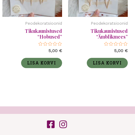
Peodekoratsioonid
Peodekoratsioonid
Tikukaunistused
Tikukaunistused
“Hobused”
“Ämblikmees”
Hinnanguga
Hinnanguga
5,00
€
5,00
€
0
0
/
/
5
5
LISA KORVI
LISA KORVI