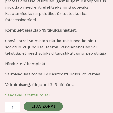
professionaalse välimuse igast küljest. Kahepoolsus
muudab need eriti efektseks ning sobivaks
kasutamiseks nii pidulikel üritustel kui ka
fotosessioonidel.
Komplekt sisaldab 15 tikukaunistust.
Soovi korral valmistan tikukaunistused ka sinu
soovitud kujunduse, teema, värvilahenduse või
tekstiga, et need sobiksid täiuslikult sinu peo stiiliga.
Hind:
5 € / komplekt
Valmivad käsitööna Ly Käsitööstuudios Põlvamaal.
Valmimisaeg:
üldjuhul 3–5 tööpäeva.
Saadaval järeltellimisel
LISA KORVI