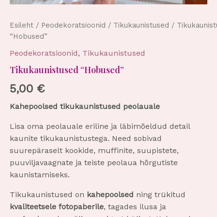
Esileht
/
Peodekoratsioonid
/
Tikukaunistused
/ Tikukaunis
“Hobused”
Peodekoratsioonid
,
Tikukaunistused
Tikukaunistused “Hobused”
5,00
€
Kahepoolsed tikukaunistused peolauale
Lisa oma peolauale eriline ja läbimõeldud detail
kaunite tikukaunistustega. Need sobivad
suurepäraselt kookide, muffinite, suupistete,
puuviljavaagnate ja teiste peolaua hõrgutiste
kaunistamiseks.
Tikukaunistused on
kahepoolsed
ning trükitud
kvaliteetsele fotopaberile
, tagades ilusa ja