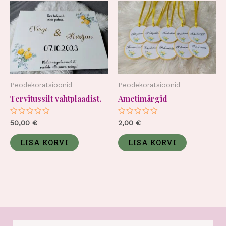
Peodekoratsioonid
Peodekoratsioonid
Tervitussilt vahtplaadist.
Ametimärgid
Hinnanguga
Hinnanguga
50,00
€
2,00
€
0
0
/
/
5
5
LISA KORVI
LISA KORVI