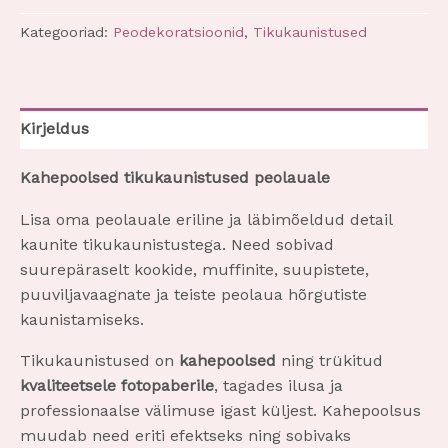
Kategooriad:
Peodekoratsioonid
,
Tikukaunistused
Kirjeldus
Kahepoolsed tikukaunistused peolauale
Lisa oma peolauale eriline ja läbimõeldud detail
kaunite tikukaunistustega. Need sobivad
suurepäraselt kookide, muffinite, suupistete,
puuviljavaagnate ja teiste peolaua hõrgutiste
kaunistamiseks.
Tikukaunistused on
kahepoolsed
ning trükitud
kvaliteetsele fotopaberile
, tagades ilusa ja
professionaalse välimuse igast küljest. Kahepoolsus
muudab need eriti efektseks ning sobivaks