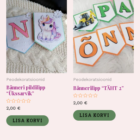
Peodekoratsioonid
Peodekoratsioonid
Bänneri pildilipp
Bännerilipp “TÄHT 2”
“Ükssarvik”
Hinnanguga
2,00
€
0
Hinnanguga
2,00
€
/
0
5
LISA KORVI
/
5
LISA KORVI