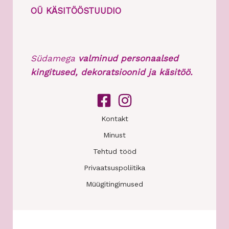
OÜ KÄSITÖÖSTUUDIO
Südamega
valminud personaalsed
kingitused, dekoratsioonid ja käsitöö.
Kontakt
Minust
Tehtud tööd
Privaatsuspoliitika
Müügitingimused