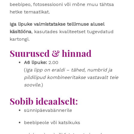
beebipeo, fotosessiooni või mõne muu tähtsa
hetke temaatikat.
Iga lipuke valmistatakse tellimuse alusel
käsitööna
, kasutades kvaliteetset tugevdatud
kartongi.
Suurused & hinnad
A6 lipuke:
2.00
(
Iga lipp on eraldi – tähed, numbrid ja
pildilipud kombineeritakse vastavalt teie
soovile.
)
Sobib ideaalselt:
sünnipäevabännerile
beebipeole või katsikuks