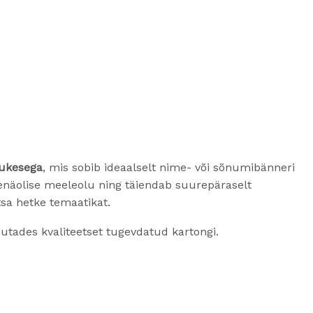
pukesega
, mis sobib ideaalselt nime- või sõnumibänneri
nenäolise meeleolu ning täiendab suurepäraselt
sa hetke temaatikat.
sutades kvaliteetset tugevdatud kartongi.