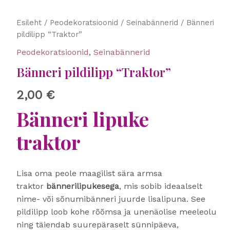
Bänneri
Esileht
/
Peodekoratsioonid
/
Seinabännerid
/ Bänneri
pildilipp
pildilipp “Traktor”
"Traktor"
Peodekoratsioonid
,
Seinabännerid
kogus
Bänneri pildilipp “Traktor”
2,00
€
Bänneri lipuke
traktor
Lisa oma peole maagilist sära armsa
traktor
bännerilipukesega
, mis sobib ideaalselt
nime- või sõnumibänneri juurde lisalipuna. See
pildilipp loob kohe rõõmsa ja unenäolise meeleolu
ning täiendab suurepäraselt sünnipäeva,