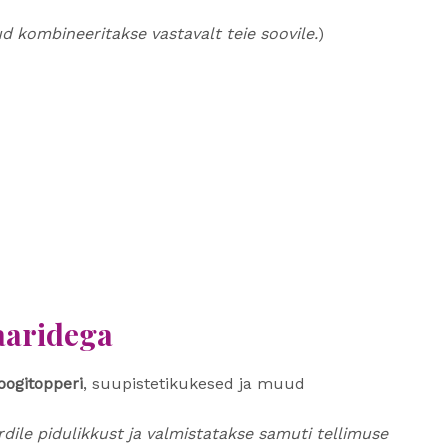
pud kombineeritakse vastavalt teie soovile.
)
aaridega
koogitopperi
, suupistetikukesed ja muud
ile pidulikkust ja valmistatakse samuti tellimuse