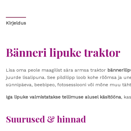
Kirjeldus
Bänneri lipuke traktor
Lisa oma peole maagilist sära armsa traktor
bännerili
juurde lisalipuna. See pildilipp loob kohe rõõmsa ja u
sünnipäeva, beebipeo, fotosessiooni või mõne muu täht
Iga lipuke valmistatakse tellimuse alusel käsitööna
, ka
Suurused & hinnad