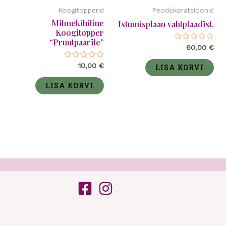
Koogitopperid
Peodekoratsioonid
Mitmekihiline
Istumisplaan vahtplaadist.
Koogitopper
“Pruutpaarile”
Hinnanguga
60,00
€
0
/
Hinnanguga
10,00
€
5
LISA KORVI
0
/
5
LISA KORVI