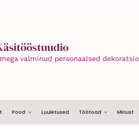
Käsitööstuudio
mega valminud personaalsed dekoratsioo
t
Pood
Luuletused
Töötoad
Minust