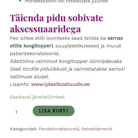
minisessiooni või fototausta juurde
Täienda pidu sobivate
aksessuaaridega
Peo ühtse stiili loomiseks saad tellida ka
samas
stiilis koogitopperi
, suupistetikukesed ja muud
paberdekoratsioonid.
Käsitööna valminud koogitopper sünnipäevaks
lisab tordile pidulikkust ja valmistatakse samuti
tellimuse alusel.
Lisainfo:
www.lykasitoostuudio.ee
Saadaval järeltellimisel
LISA KORVI
Kategooriad:
Peodekoratsioonid
,
Seinabännerid