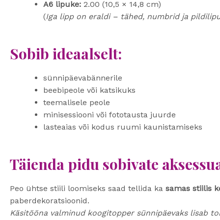
A6 lipuke:
2.00 (10,5 × 14,8 cm)
(
Iga lipp on eraldi – tähed, numbrid ja pildili
Sobib ideaalselt:
sünnipäevabännerile
beebipeole või katsikuks
teemalisele peole
minisessiooni või fototausta juurde
lasteaias või kodus ruumi kaunistamiseks
Täienda pidu sobivate aksessu
Peo ühtse stiili loomiseks saad tellida ka
samas stiilis 
paberdekoratsioonid.
Käsitööna valminud koogitopper sünnipäevaks lisab tord