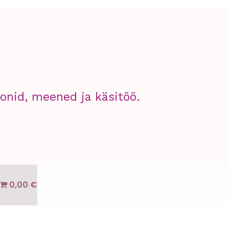
nid, meened ja käsitöö.
0,00 €