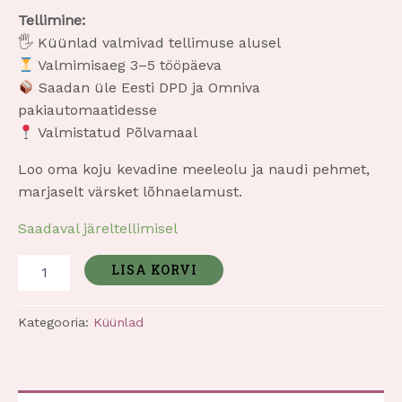
Tellimine:
🖐️ Küünlad valmivad tellimuse alusel
Valmimisaeg 3–5 tööpäeva
Saadan üle Eesti DPD ja Omniva
pakiautomaatidesse
Valmistatud Põlvamaal
Loo oma koju kevadine meeleolu ja naudi pehmet,
marjaselt värsket lõhnaelamust.
Saadaval järeltellimisel
LISA KORVI
Kategooria:
Küünlad