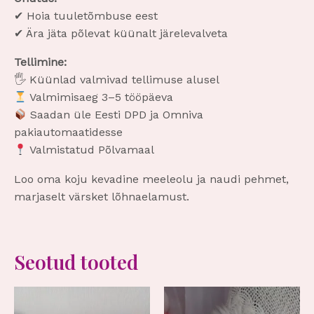
✔ Hoia tuuletõmbuse eest
✔ Ära jäta põlevat küünalt järelevalveta
Tellimine:
🖐️ Küünlad valmivad tellimuse alusel
Valmimisaeg 3–5 tööpäeva
Saadan üle Eesti DPD ja Omniva
pakiautomaatidesse
Valmistatud Põlvamaal
Loo oma koju kevadine meeleolu ja naudi pehmet,
marjaselt värsket lõhnaelamust.
Seotud tooted