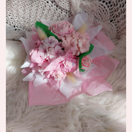
Granaatõun-
rabarber”
kogus