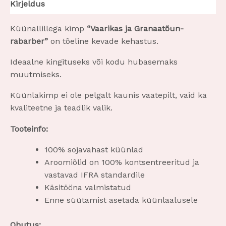
Kirjeldus
Küünallillega kimp
“Vaarikas ja Granaatõun-
rabarber”
on tõeline kevade kehastus.
Ideaalne kingituseks või kodu hubasemaks
muutmiseks.
Küünlakimp ei ole pelgalt kaunis vaatepilt, vaid ka
kvaliteetne ja teadlik valik.
Tooteinfo:
100% sojavahast küünlad
Aroomiõlid on 100% kontsentreeritud ja
vastavad IFRA standardile
Käsitööna valmistatud
Enne süütamist asetada küünlaalusele
Ohutus: