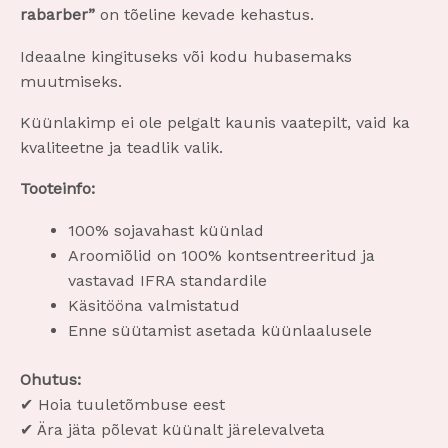
rabarber”
on tõeline kevade kehastus.
Ideaalne kingituseks või kodu hubasemaks
muutmiseks.
Küünlakimp ei ole pelgalt kaunis vaatepilt, vaid ka
kvaliteetne ja teadlik valik.
Tooteinfo:
100% sojavahast küünlad
Aroomiõlid on 100% kontsentreeritud ja
vastavad IFRA standardile
Käsitööna valmistatud
Enne süütamist asetada küünlaalusele
Ohutus:
✔ Hoia tuuletõmbuse eest
✔ Ära jäta põlevat küünalt järelevalveta