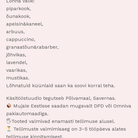
Lõhna valik:
piparkook,
õunakook,
apelsin&kaneel,
arbuus,
cappuccino,
granaatõun&rabarber,
jõhvikas,
lavendel,
vaarikas,
mustikas.
Lõhnatuid küünlaid saan ka soovi korral teha.
Käsitööstuudio tegutseb Põlvamaal, Savernas.
Mujale Eestisse saadan mugavalt DPD või Omniva
pakiautomaadiga.
🖐️Tooted valmivad enamasti tellimuse alusel.
Tellimuste valmimisaeg on 3–5 tööpäeva alates
tellimuse kinnitamisest.