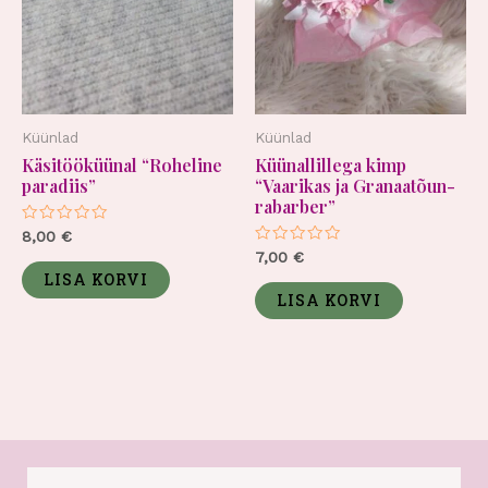
Küünlad
Küünlad
Käsitööküünal “Roheline
Küünallillega kimp
paradiis”
“Vaarikas ja Granaatõun-
rabarber”
Hinnanguga
8,00
€
0
Hinnanguga
7,00
€
/
0
5
LISA KORVI
/
5
LISA KORVI