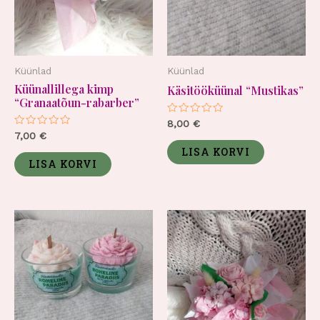
Küünlad
Küünlad
Küünallillega kimp
Käsitööküünal “Mustikas”
“Granaatõun-rabarber”
Hinnanguga
8,00
€
0
Hinnanguga
7,00
€
/
0
5
LISA KORVI
/
5
LISA KORVI