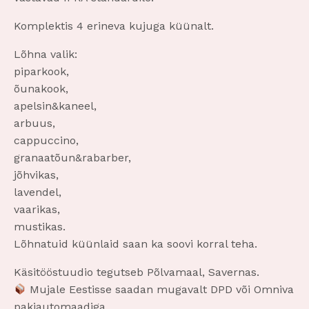
Komplektis 4 erineva kujuga küünalt.
Lõhna valik:
piparkook,
õunakook,
apelsin&kaneel,
arbuus,
cappuccino,
granaatõun&rabarber,
jõhvikas,
lavendel,
vaarikas,
mustikas.
Lõhnatuid küünlaid saan ka soovi korral teha.
Käsitööstuudio tegutseb Põlvamaal, Savernas.
Mujale Eestisse saadan mugavalt DPD või Omniva
pakiautomaadiga.