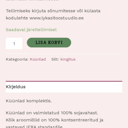
Tellimiseks kirjuta sõnumitesse või külasta
kodulehte www.lykasitoostuudio.ee
Saadaval järeltellimisel
LISA KORVI
Kategooria:
Küünlad
Silt:
kingitus
Kirjeldus
Küünlad komplektis.
Küünlad on valmistatud 100% sojavahast.
Kõik aroomiõlid on 100% kontsentreeritud ja
vastavad IFRA standardile.