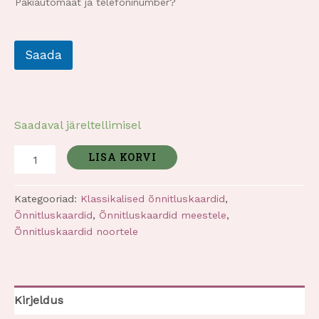
Pakiautomaat ja telefoninumber?
Saada
Saadaval järeltellimisel
LISA KORVI
Kategooriad:
Klassikalised õnnitluskaardid
,
Õnnitluskaardid
,
Õnnitluskaardid meestele
,
Õnnitluskaardid noortele
Kirjeldus