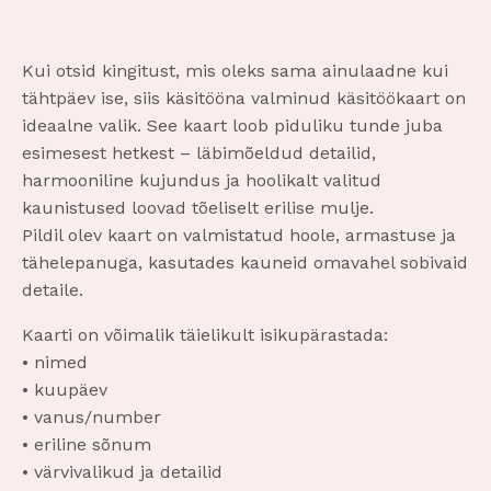
Kui otsid kingitust, mis oleks sama ainulaadne kui
tähtpäev ise, siis käsitööna valminud käsitöökaart on
ideaalne valik. See kaart loob piduliku tunde juba
esimesest hetkest – läbimõeldud detailid,
harmooniline kujundus ja hoolikalt valitud
kaunistused loovad tõeliselt erilise mulje.
Pildil olev kaart on valmistatud hoole, armastuse ja
tähelepanuga, kasutades kauneid omavahel sobivaid
detaile.
Kaarti on võimalik täielikult isikupärastada:
• nimed
• kuupäev
• vanus/number
• eriline sõnum
• värvivalikud ja detailid