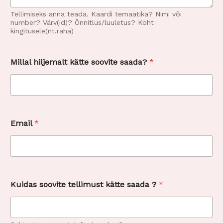
l
j
Tellimiseks anna teada. Kaardi temaatika? Nimi või
e
number? Värv(id)? Õnnitlus/luuletus? Koht
kingitusele(nt.raha)
m
a
l
t
Millal hiljemalt kätte soovite saada?
*
?
Email
*
Kuidas soovite tellimust kätte saada ?
*