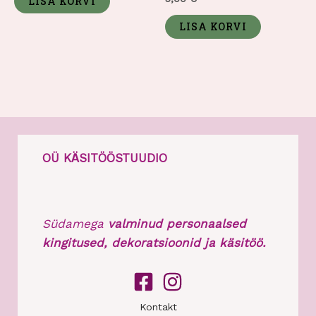
LISA KORVI
0
/
5
LISA KORVI
OÜ KÄSITÖÖSTUUDIO
Südamega
valminud personaalsed
kingitused, dekoratsioonid ja käsitöö.
Kontakt