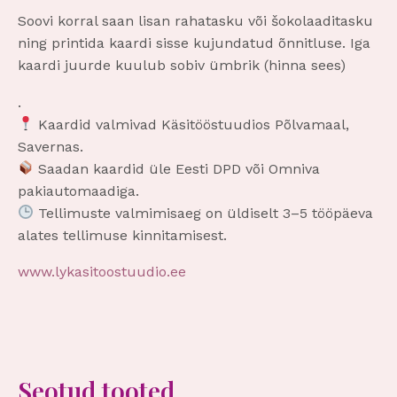
Soovi korral saan lisan rahatasku või šokolaaditasku
ning printida kaardi sisse kujundatud õnnitluse. Iga
kaardi juurde kuulub sobiv ümbrik (hinna sees)
.
Kaardid valmivad Käsitööstuudios Põlvamaal,
Savernas.
Saadan kaardid üle Eesti DPD või Omniva
pakiautomaadiga.
Tellimuste valmimisaeg on üldiselt 3–5 tööpäeva
alates tellimuse kinnitamisest.
www.lykasitoostuudio.ee
Seotud tooted