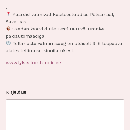
.
Kaardid valmivad Käsitööstuudios Põlvamaal,
Savernas.
Saadan kaardid üle Eesti DPD või Omniva
pakiautomaadiga.
Tellimuste valmimisaeg on üldiselt 3–5 tööpäeva
alates tellimuse kinnitamisest.
www.lykasitoostuudio.ee
M
Kirjeldus
i
l
l
a
l
h
i