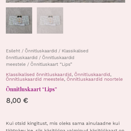
Esileht
/
Õnnitluskaardid
/
Klassikalised
õnnitluskaardid
/
Õnnitluskaardid
meestele
/ Õnnitluskaart “Lips”
Klassikalised õnnitluskaardid
,
Õnnitluskaardid
,
Õnnitluskaardid meestele
,
Õnnitluskaardid noortele
Õnnitluskaart “Lips”
8,00
€
Kui otsid kingitust, mis oleks sama ainulaadne kui
tähtpäev ise, siis käsitööna valminud käsitöökaart on