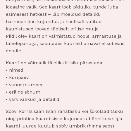
ideaalne valik. See kaart loob piduliku tunde juba
esimesest hetkest – läbimõeldud detailid,
harmooniline kujundus ja hoolikalt valitud
kaunistused loovad tõeliselt erilise mulje.
Pildil olev kaart on valmistatud hoole, armastuse ja
tähelepanuga, kasutades kauneid omavahel sobivaid
detaile.
Kaarti on võimalik täielikult isikupärastada:
• nimed
• kuupäev
• vanus/number
• eriline sõnum
• värvivalikud ja detailid
Soovi korral saan lisan rahatasku või šokolaaditasku
ning printida kaardi sisse kujundatud õnnitluse. Iga
kaardi juurde kuulub sobiv ümbrik (hinna sees)