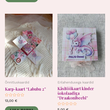
Õnnitluskaardid
Erilahendusega kaardid
Käsitöökaart kinder
Karp-kaart “Labubu 2”
šokolaadiga
“Draakonibeebi”
Hinnanguga
13,00
€
0
/
Hinnanguga
5,00
€
5