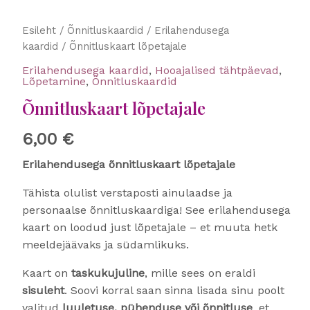
Õnnitluskaart
Esileht
/
Õnnitluskaardid
/
Erilahendusega
lõpetajale
kaardid
/ Õnnitluskaart lõpetajale
kogus
Erilahendusega kaardid
,
Hooajalised tähtpäevad
,
Lõpetamine
,
Õnnitluskaardid
Õnnitluskaart lõpetajale
6,00
€
Erilahendusega õnnitluskaart lõpetajale
Tähista olulist verstaposti ainulaadse ja
personaalse õnnitluskaardiga! See erilahendusega
kaart on loodud just lõpetajale – et muuta hetk
meeldejäävaks ja südamlikuks.
Kaart on
taskukujuline
, mille sees on eraldi
sisuleht
. Soovi korral saan sinna lisada sinu poolt
valitud
luuletuse, pühenduse või õnnitluse
, et