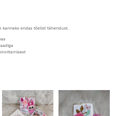
ee kannaks endas tõelist tähendust.
nas
maadiga
kinnitamisest