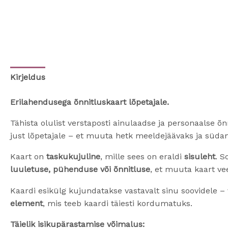
Kirjeldus
Erilahendusega õnnitluskaart lõpetajale.
Tähista olulist verstaposti ainulaadse ja personaalse 
just lõpetajale – et muuta hetk meeldejäävaks ja süda
Kaart on
taskukujuline
, mille sees on eraldi
sisuleht
. S
luuletuse, pühenduse või õnnitluse
, et muuta kaart vee
Kaardi esikülg kujundatakse vastavalt sinu soovidele –
element
, mis teeb kaardi täiesti kordumatuks.
Täielik isikupärastamise võimalus: