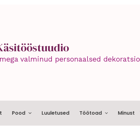
Käsitööstuudio
mega valminud personaalsed dekoratsioo
t
Pood
Luuletused
Töötoad
Minust