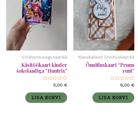
Erilahendusega kaardid
Klassikalised õnnitluskaardid
Käsitöökaart kinder
Õnnitluskaart “Pruun
šokolaadiga “Huntrix”
ruut”
Hinnanguga
Hinnanguga
5,00
€
8,00
€
0
0
/
/
5
5
LISA KORVI
LISA KORVI