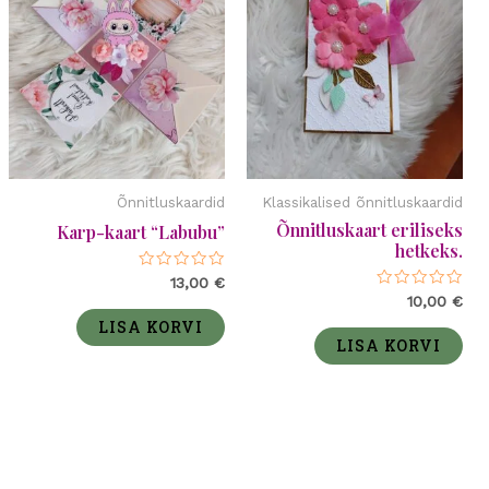
Õnnitluskaardid
Klassikalised õnnitluskaardid
Õnnitluskaart eriliseks
Karp-kaart “Labubu”
hetkeks.
Hinnanguga
13,00
€
0
Hinnanguga
10,00
€
/
0
5
LISA KORVI
/
5
LISA KORVI