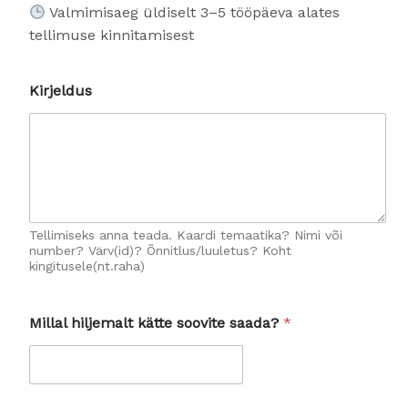
Valmimisaeg üldiselt 3–5 tööpäeva alates
tellimuse kinnitamisest
Kirjeldus
Tellimiseks anna teada. Kaardi temaatika? Nimi või
number? Värv(id)? Õnnitlus/luuletus? Koht
kingitusele(nt.raha)
s
Millal hiljemalt kätte soovite saada?
*
o
o
v
i
t