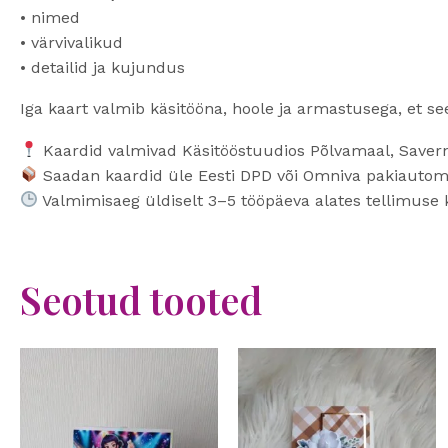
• nimed
• värvivalikud
• detailid ja kujundus
Iga kaart valmib käsitööna, hoole ja armastusega, et s
Kaardid valmivad Käsitööstuudios Põlvamaal, Saver
Saadan kaardid üle Eesti DPD või Omniva pakiauto
Valmimisaeg üldiselt 3–5 tööpäeva alates tellimuse 
Seotud tooted