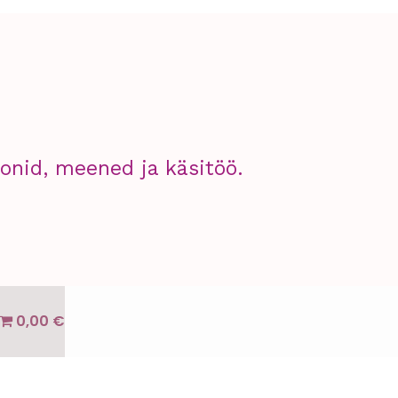
nid, meened ja käsitöö.
0,00 €