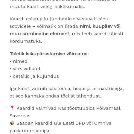
muuta kaart veelgi isiklikumaks.
Kaardi esikülg kujundatakse vastavalt sinu
soovidele – võimalik on lisada
nimi, kuupäev või
muu sümboolne element
, mis teeb kaardi täiesti
kordumatuks.
Täielik isikupärastamise võimalus:
• nimed
• värvivalikud
• detailid ja kujundus
Iga kaart valmib käsitööna, hoole ja armastusega,
et see kannaks endas tõelist tähendust.
Kaardid valmivad Käsitööstuudios Põlvamaal,
Savernas
Saadan kaardid üle Eesti DPD või Omniva
pakiautomaadiga