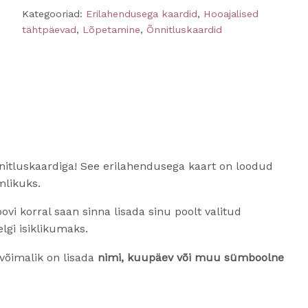
Kategooriad:
Erilahendusega kaardid
,
Hooajalised
tähtpäevad
,
Lõpetamine
,
Õnnitluskaardid
õnnitluskaardiga! See erilahendusega kaart on loodud
mlikuks.
oovi korral saan sinna lisada sinu poolt valitud
lgi isiklikumaks.
 võimalik on lisada
nimi, kuupäev või muu sümboolne