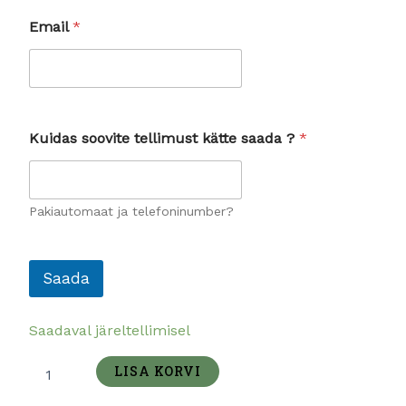
e
s
Email
*
a
a
d
a
*
Kuidas soovite tellimust kätte saada ?
*
Pakiautomaat ja telefoninumber?
Saada
Saadaval järeltellimisel
LISA KORVI