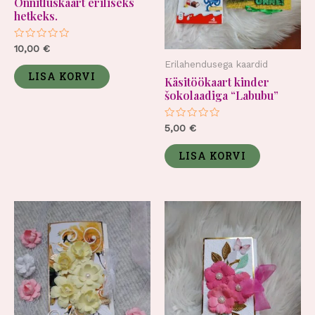
Õnnitluskaart eriliseks
hetkeks.
Hinnanguga
10,00
€
0
Erilahendusega kaardid
/
5
LISA KORVI
Käsitöökaart kinder
šokolaadiga “Labubu”
Hinnanguga
5,00
€
0
/
5
LISA KORVI