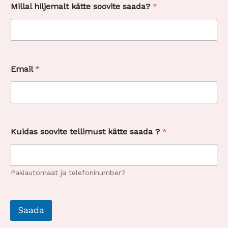
Millal hiljemalt kätte soovite saada?
*
s
Email
*
o
o
v
i
t
e
t
Kuidas soovite tellimust kätte saada ?
*
e
l
l
i
Pakiautomaat ja telefoninumber?
m
u
s
t
Saada
K
u