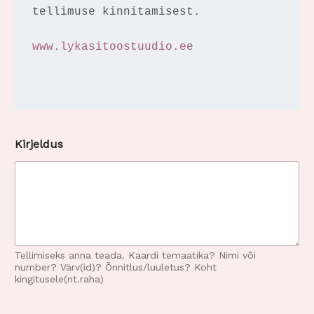
tellimuse kinnitamisest.

www.lykasitoostuudio.ee
Kirjeldus
Tellimiseks anna teada. Kaardi temaatika? Nimi või
number? Värv(id)? Õnnitlus/luuletus? Koht
kingitusele(nt.raha)