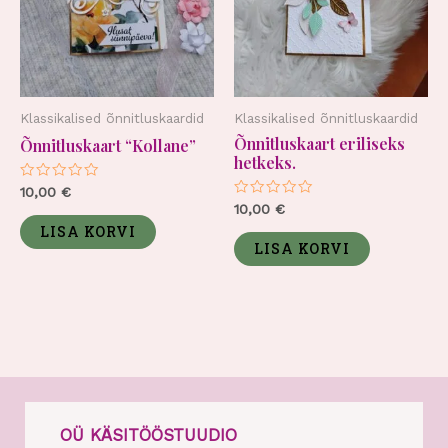
Klassikalised õnnitluskaardid
Klassikalised õnnitluskaardid
Õnnitluskaart eriliseks
Õnnitluskaart “Kollane”
hetkeks.
Hinnanguga
10,00
€
0
Hinnanguga
10,00
€
/
0
5
LISA KORVI
/
5
LISA KORVI
OÜ KÄSITÖÖSTUUDIO