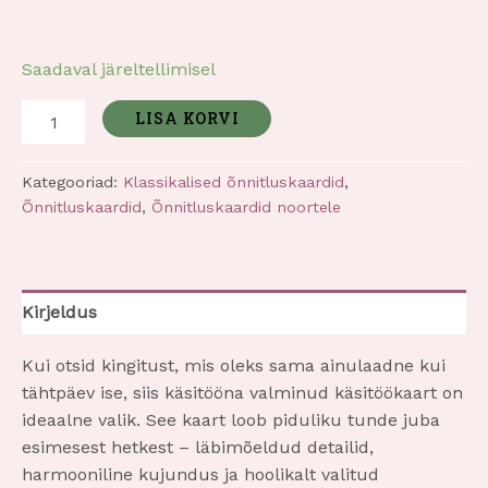
i
d
a
Saadaval järeltellimisel
s
LISA KORVI
Kategooriad:
Klassikalised õnnitluskaardid
,
Õnnitluskaardid
,
Õnnitluskaardid noortele
Kirjeldus
Kui otsid kingitust, mis oleks sama ainulaadne kui
tähtpäev ise, siis käsitööna valminud käsitöökaart on
ideaalne valik. See kaart loob piduliku tunde juba
esimesest hetkest – läbimõeldud detailid,
harmooniline kujundus ja hoolikalt valitud