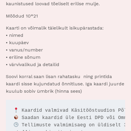
kaunistused loovad tõeliselt erilise mulje.
Mõõdud 10*21
Kaarti on võimalik täielikult isikupärastada:
• nimed
• kuupäev
• vanus/number
• eriline sõnum
• värvivalikud ja detailid
Soovi korral saan lisan rahatasku ning printida
kaardi sisse kujundatud õnnitluse. Iga kaardi juurde
kuulub sobiv ümbrik (hinna sees)
 Tellimuste valmimisaeg on üldiselt 3–5