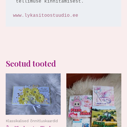
 tellimuse kinnitamisest.

www.lykasitoostuudio.ee
Seotud tooted
Klassikalised õnnitluskaardid