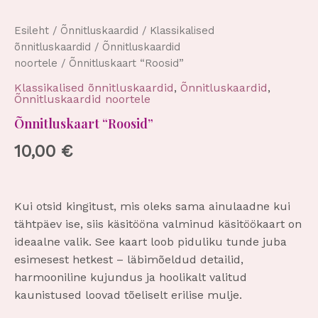
Esileht
/
Õnnitluskaardid
/
Klassikalised
õnnitluskaardid
/
Õnnitluskaardid
noortele
/ Õnnitluskaart “Roosid”
Klassikalised õnnitluskaardid
,
Õnnitluskaardid
,
Õnnitluskaardid noortele
Õnnitluskaart “Roosid”
10,00
€
Kui otsid kingitust, mis oleks sama ainulaadne kui
tähtpäev ise, siis käsitööna valminud käsitöökaart on
ideaalne valik. See kaart loob piduliku tunde juba
esimesest hetkest – läbimõeldud detailid,
harmooniline kujundus ja hoolikalt valitud
kaunistused loovad tõeliselt erilise mulje.