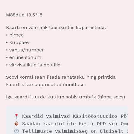
Mõõdud 13.5*15
Kaarti on võimalik täielikult isikupärastada:
• nimed
• kuupäev
• vanus/number
• eriline sõnum
• värvivalikud ja detailid
Soovi korral saan lisada rahatasku ning printida
kaardi sisse kujundatud õnnitluse.
Iga kaardi juurde kuulub sobiv ümbrik (hinna sees)
 Tellimuste valmimisaeg on üldiselt 3–5