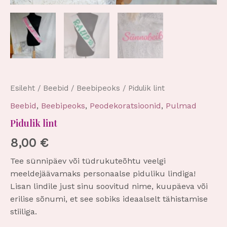
Esileht
/
Beebid
/
Beebipeoks
/ Pidulik lint
Beebid
,
Beebipeoks
,
Peodekoratsioonid
,
Pulmad
Pidulik lint
8,00
€
Tee sünnipäev või tüdrukuteõhtu veelgi
meeldejäävamaks personaalse piduliku lindiga!
Lisan lindile just sinu soovitud nime, kuupäeva või
erilise sõnumi, et see sobiks ideaalselt tähistamise
stiiliga.