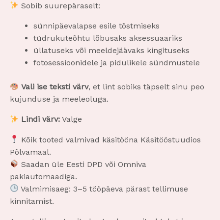
Sobib suurepäraselt:
sünnipäevalapse esile tõstmiseks
tüdrukuteõhtu lõbusaks aksessuaariks
üllatuseks või meeldejäävaks kingituseks
fotosessioonidele ja pidulikele sündmustele
Vali ise teksti värv
, et lint sobiks täpselt sinu peo
kujunduse ja meeleoluga.
Lindi värv:
Valge
Kõik tooted valmivad käsitööna Käsitööstuudios
Põlvamaal.
Saadan üle Eesti DPD või Omniva
pakiautomaadiga.
Valmimisaeg: 3–5 tööpäeva pärast tellimuse
kinnitamist.