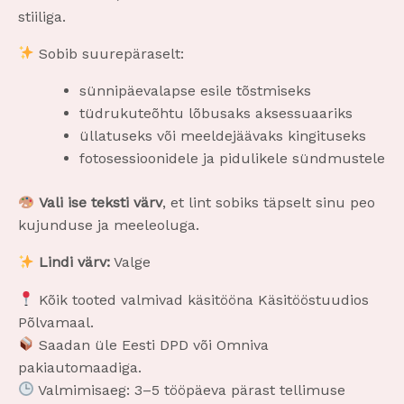
stiiliga.
Sobib suurepäraselt:
sünnipäevalapse esile tõstmiseks
tüdrukuteõhtu lõbusaks aksessuaariks
üllatuseks või meeldejäävaks kingituseks
fotosessioonidele ja pidulikele sündmustele
Vali ise teksti värv
, et lint sobiks täpselt sinu peo
kujunduse ja meeleoluga.
Lindi värv:
Valge
Kõik tooted valmivad käsitööna Käsitööstuudios
Põlvamaal.
Saadan üle Eesti DPD või Omniva
pakiautomaadiga.
Valmimisaeg: 3–5 tööpäeva pärast tellimuse