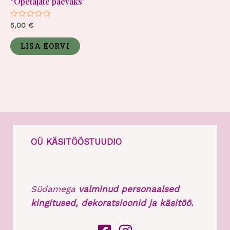
“Õpetajate päevaks”
Hinnanguga
5,00
€
0
/
5
LISA KORVI
OÜ KÄSITÖÖSTUUDIO
Südamega
valminud personaalsed
kingitused, dekoratsioonid ja käsitöö.