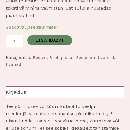
Anna tellimust esitades teada soovitud tekst ja
teksti värv ning valmistan just sulle ainulaadse
piduliku lindi.
Saadaval järeltellimisel
LISA KORVI
Kategooriad:
Beebid
,
Beebipeoks
,
Peodekoratsioonid
,
Pulmad
Kirjeldus
Tee sünnipäev või tüdrukuteõhtu veelgi
meeldejäävamaks personaalse piduliku lindiga!
Lisan lindile just sinu soovitud nime, kuupäeva või
erilise sõnumi, et see sobiks ideaalselt tähistamise