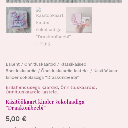
Esileht
/
Õnnitluskaardid
/
Klassikalised
õnnitluskaardid
/
Õnnitluskaardid lastele.
/ Käsitöökaart
kinder šokolaadiga “Draakonibeebi”
Erilahendusega kaardid
,
Õnnitluskaardid
,
Õnnitluskaardid lastele.
Käsitöökaart kinder šokolaadiga
“Draakonibeebi”
5,00
€