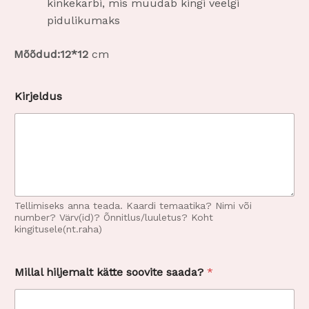
kinkekarbi, mis muudab kingi veelgi
pidulikumaks
Mõõdud:
12*12
cm
Kirjeldus
Tellimiseks anna teada. Kaardi temaatika? Nimi või
number? Värv(id)? Õnnitlus/luuletus? Koht
kingitusele(nt.raha)
Millal hiljemalt kätte soovite saada?
*