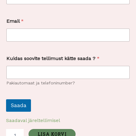
s
Email
*
o
o
v
i
t
e
k
Kuidas soovite tellimust kätte saada ?
*
ä
t
t
e
Pakiautomaat ja telefoninumber?
k
ä
t
t
Saada
e
Saadaval järeltellimisel
LISA KORVI