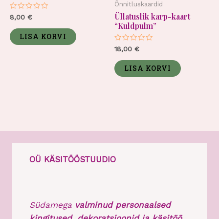
Õnnitluskaardid
Üllatuslik karp-kaart
Hinnanguga
8,00
€
0
“Kuldpulm”
/
5
LISA KORVI
Hinnanguga
18,00
€
0
/
5
LISA KORVI
OÜ KÄSITÖÖSTUUDIO
Südamega
valminud personaalsed
kingitused, dekoratsioonid ja käsitöö.