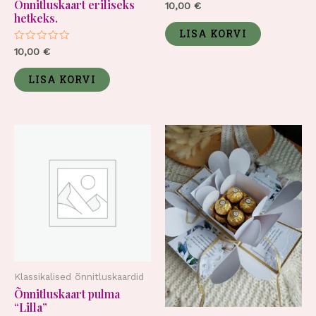
Õnnitluskaart eriliseks
Hinnanguga
10,00
€
0
hetkeks.
/
5
LISA KORVI
Hinnanguga
10,00
€
0
/
5
LISA KORVI
Klassikalised õnnitluskaardid
Õnnitluskaart pulma
“Lilla”