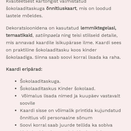
Kvaliteetsest kartongist valmistatud
šokolaaditaskuga
õnnitluskaart
, mis on loodud
lastele mõeldes.
Dekoratsioonidena on kasutatud
lemmiktegelasi,
temaatikaid
,
satiinpaela
ning teisi stiilseid detaile,
mis annavad kaardile isikupärase ilme. Kaardi sees
on praktiline šokolaaditasku koos kinder
šokolaadiga. Sinna saab soovi korral lisada ka raha.
Kaardi eripärad:
Šokolaaditaskuga.
Šokolaaditaskus Kinder šokolaad.
Võimalus lisada nimed ja kuupäev vastavalt
soovile
Kaardi sisse on võimalik printida kujundatud
õnnitlus või personaalne sõnum
Soovi korral saab juurde tellida ka sobiva