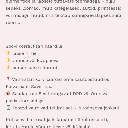
elementide ja lapsele tuttavate teemadega – olgu
selleks loomad, multikategelased, autod, printsessid
või midagi muud, mis tekitab sünnipäevalapses siira
rõõmu.
Soovi korral lisan kaardile:
lapse nime
vanuse või kuupäeva
personaalse sõnumi
Valmistan kõik kaardid oma käsitööstuudios
Põlvamaal, Savernas.
Saadan üle Eesti mugavalt DPD või Omniva
pakiautomaadiga.
Tooted valmivad tellimusel 3–5 tööpäeva jooksul.
Kui soovid armsat ja isikupärast õnnituskaarti,
kirjuta mulle sõnumitesse või külasta: