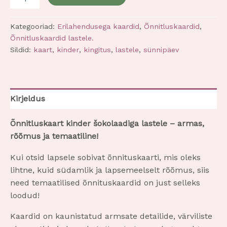
Kategooriad:
Erilahendusega kaardid
,
Õnnitluskaardid
,
Õnnitluskaardid lastele.
Sildid:
kaart
,
kinder
,
kingitus
,
lastele
,
sünnipäev
Kirjeldus
Õnnitluskaart
kinder šokolaadiga
lastele – armas,
rõõmus ja temaatiline!
Kui otsid lapsele sobivat õnnituskaarti, mis oleks
lihtne, kuid südamlik ja lapsemeelselt rõõmus, siis
need temaatilised õnnituskaardid on just selleks
loodud!
Kaardid on kaunistatud armsate detailide, värviliste